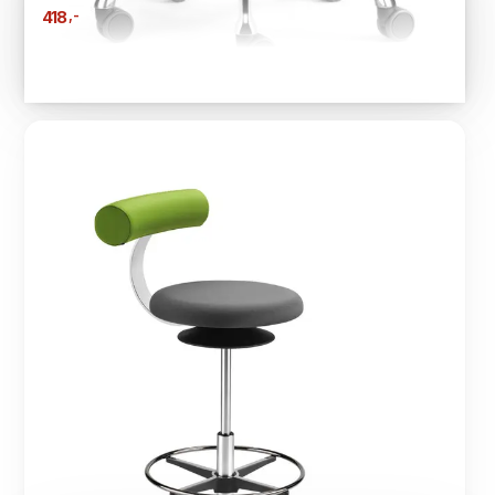
,-
418