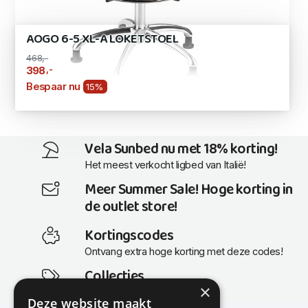
AOGO 6-5 XL-A LOKETSTOEL
468,-
,-
398
Bespaar nu
15%
Vela Sunbed nu met 18% korting!
Het meest verkocht ligbed van Italië!
Meer Summer Sale! Hoge korting in
de outlet store!
Kortingscodes
Ontvang extra hoge korting met deze codes!
Collecties
×
Actuele en populaire collecties
Deze website maakt