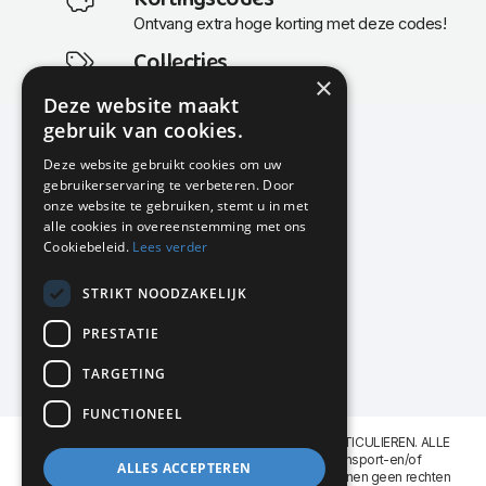
Kortingscodes
Ontvang extra hoge korting met deze codes!
Collecties
×
Actuele en populaire collecties
Deze website maakt
gebruik van cookies.
Deze website gebruikt cookies om uw
gebruikerservaring te verbeteren. Door
KMP Kantoormeubilair
onze website te gebruiken, stemt u in met
Airport Business Park
alle cookies in overeenstemming met ons
Frankfurtstraat 29-31
Cookiebeleid.
Lees verder
1175 RH Lijnden
STRIKT NOODZAKELIJK
020-617 01 26
info@kmpkantoormeubilair.nl
PRESTATIE
Facebook
TARGETING
Instagram
FUNCTIONEEL
KMP Kantoormeubilair levert aan BEDRIJVEN en PARTICULIEREN. ALLE
GENOEMDE PRIJZEN ZIJN EXCL. 21% B.T.W. Transport-en/of
ALLES ACCEPTEREN
Montagekosten op aanvraag. Aan deze website kunnen geen rechten