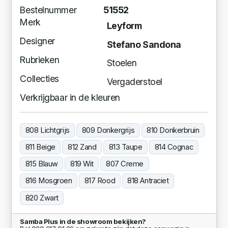
Bestelnummer
51552
Merk
Leyform
Designer
Stefano Sandona
Rubrieken
Stoelen
Collecties
Vergaderstoel
Verkrijgbaar in de kleuren
808 Lichtgrijs
809 Donkergrijs
810 Donkerbruin
811 Beige
812 Zand
813 Taupe
814 Cognac
815 Blauw
819 Wit
807 Creme
816 Mosgroen
817 Rood
818 Antraciet
820 Zwart
Samba Plus in de showroom bekijken?