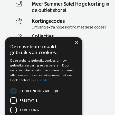
Meer Summer Sale! Hoge korting in
de outlet store!
Kortingscodes
Ontvang extra hoge korting met deze codes!
Collecties
×
Actuele en populaire collecties
Deze website maakt
gebruik van cookies.
Deze website gebruikt cookies om uw
gebruikerservaring te verbeteren. Door
KMP Kantoormeubilair
onze website te gebruiken, stemt u in met
Airport Business Park
alle cookies in overeenstemming met ons
Frankfurtstraat 29-31
Cookiebeleid.
Lees verder
1175 RH Lijnden
STRIKT NOODZAKELIJK
020-617 01 26
info@kmpkantoormeubilair.nl
PRESTATIE
Facebook
TARGETING
Instagram