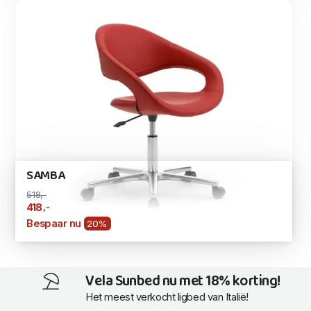
SAMBA
518,-
,-
418
Bespaar nu
20%
Vela Sunbed nu met 18% korting!
Het meest verkocht ligbed van Italië!