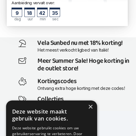
Aanbieding vervalt over:
9
18
42
34
dag
uur
min
sec
Vela Sunbed nu met 18% korting!
Het meest verkocht ligbed van Italië!
Meer Summer Sale! Hoge korting in
de outlet store!
Kortingscodes
Ontvang extra hoge korting met deze codes!
Collecties
×
Actuele en populaire collecties
Deze website maakt
gebruik van cookies.
Deze website gebruikt cookies om uw
gebruikerservaring te verbeteren. Door