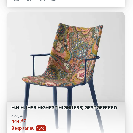
dag
uur
min
sec
H.H.H. (HER HIGHEST HIGHNESS) GESTOFFEERD
523,14
,67
444
Bespaar nu
15%