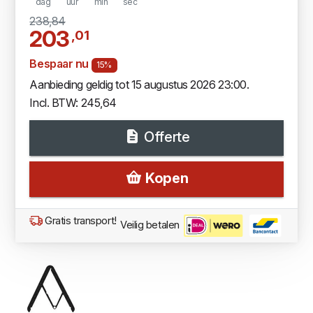
dag
uur
min
sec
238,84
203
,01
Bespaar nu
15%
Aanbieding geldig tot 15 augustus 2026 23:00.
Incl. BTW: 245,64
Offerte
Kopen
Gratis transport!
Veilig betalen