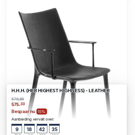
H.H.H. (HER HIGHEST HIGHNESS) - LEATHER
676,86
,33
575
Bespaar nu
15%
Aanbieding vervalt over:
9
18
42
34