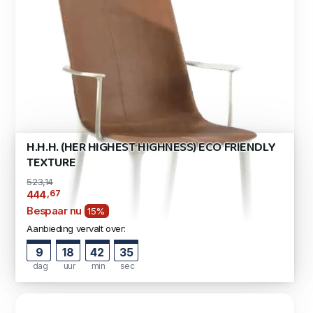
H.H.H. (HER HIGHEST HIGHNESS) ECO FRIENDLY
TEXTURE
523,14
,67
444
Bespaar nu
15%
Aanbieding vervalt over:
9
18
42
34
dag
uur
min
sec