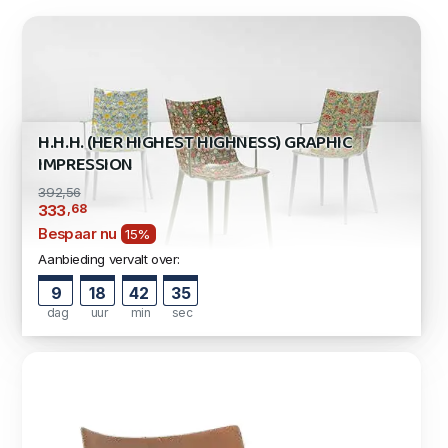
H.H.H. (HER HIGHEST HIGHNESS) GRAPHIC
IMPRESSION
392,56
,68
333
Bespaar nu
15%
Aanbieding vervalt over:
9
18
42
34
dag
uur
min
sec