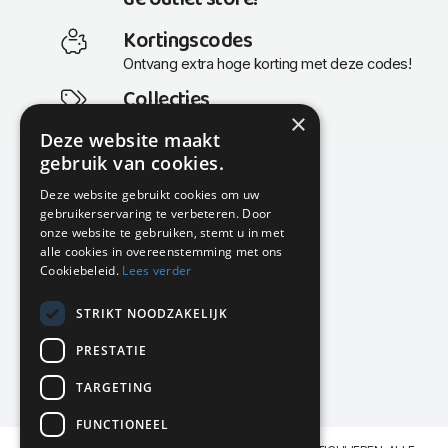
Kortingscodes
Ontvang extra hoge korting met deze codes!
Collecties
×
Actuele en populaire collecties
Deze website maakt
gebruik van cookies.
Deze website gebruikt cookies om uw
gebruikerservaring te verbeteren. Door
KMP Kantoormeubilair
onze website te gebruiken, stemt u in met
Airport Business Park
alle cookies in overeenstemming met ons
Frankfurtstraat 29-31
Cookiebeleid.
Lees verder
1175 RH Lijnden
STRIKT NOODZAKELIJK
020-617 01 26
info@kmpkantoormeubilair.nl
PRESTATIE
Facebook
TARGETING
Instagram
FUNCTIONEEL