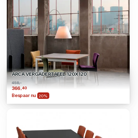
ARCA VERGADERTAFEL 120X120
458,-
,40
366
Bespaar nu
20%