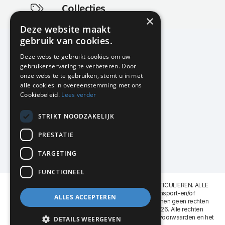
Collecties
×
Actuele en populaire collecties
Deze website maakt
gebruik van cookies.
Deze website gebruikt cookies om uw
gebruikerservaring te verbeteren. Door
KMP Kantoormeubilair
onze website te gebruiken, stemt u in met
Airport Business Park
alle cookies in overeenstemming met ons
Frankfurtstraat 29-31
Cookiebeleid.
Lees verder
1175 RH Lijnden
STRIKT NOODZAKELIJK
020-617 01 26
info@kmpkantoormeubilair.nl
PRESTATIE
Facebook
TARGETING
Instagram
FUNCTIONEEL
KMP Kantoormeubilair levert aan BEDRIJVEN en PARTICULIEREN. ALLE
GENOEMDE PRIJZEN ZIJN EXCL. 21% B.T.W. Transport-en/of
ALLES ACCEPTEREN
Montagekosten op aanvraag. Aan deze website kunnen geen rechten
worden ontleend. KMP Kantoormeubilair VOF © 2026. Alle rechten
voorbehouden. Lees voor gebruik graag de
leveringsvoorwaarden
en het
DETAILS WEERGEVEN