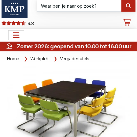
9.8
Zomer 2026: geopend van 10.00 tot 16.00 uur
Home
Werkplek
Vergadertafels