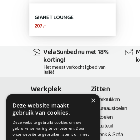
GIANET LOUNGE
,-
207
Vela Sunbed nu met 18%
M
korting!
k
Het meest verkocht ligbed van
Italië!
Werkplek
Zitten
×
Bureaus
Barkrukken
Deze website maakt
Thuiswerkplek
Bureaustoelen
gebruik van cookies.
Zit-Sta bureaus
Stoelen
Deze website gebruikt cookies om uw
Directiemeubilair
Fauteuil
gebruikerservaring te verbeteren. Door
Akoestiek & Privacy
Bank & Sofa
onze website te gebruiken, stemt u in met