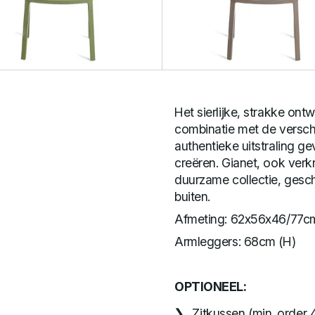
Het sierlijke, strakke ontw
combinatie met de verschi
authentieke uitstraling g
creëren. Gianet, ook verkr
duurzame collectie, gesch
buiten.
Afmeting: 62x56x46/77c
Armleggers: 68cm (H)
OPTIONEEL:
Zitkussen (min. order 