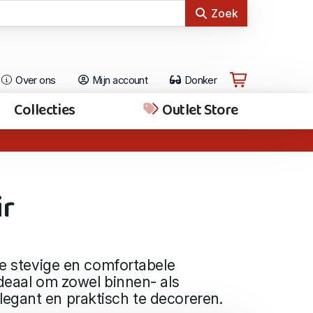
Zoek
Over ons
Mijn account
Donker
Collecties
Outlet Store
ir
tie stevige en comfortabele
ideaal om zowel binnen- als
egant en praktisch te decoreren.