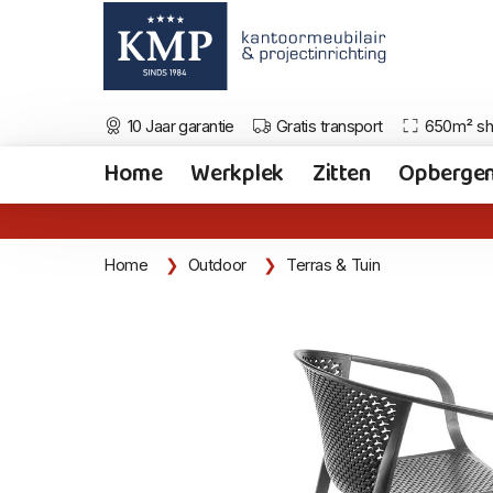
10 Jaar garantie
Gratis transport
650m² s
Home
Werkplek
Zitten
Opberge
Home
Outdoor
Terras & Tuin