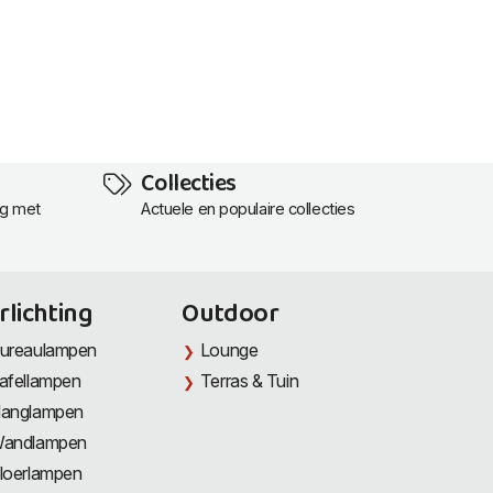
Collecties
ng met
Actuele en populaire collecties
rlichting
Outdoor
ureaulampen
Lounge
afellampen
Terras & Tuin
anglampen
andlampen
loerlampen