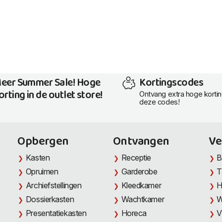
eer Summer Sale! Hoge
Kortingscodes
orting in de outlet store!
Ontvang extra hoge korti
deze codes!
Opbergen
Ontvangen
Ve
Kasten
Receptie
B
Opruimen
Garderobe
T
Archiefstellingen
Kleedkamer
H
Dossierkasten
Wachtkamer
W
Presentatiekasten
Horeca
V