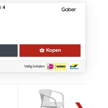
d:
4
Kopen
Veilig betalen