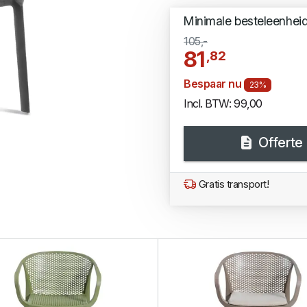
Minimale besteleenhei
105,-
81
,82
Bespaar nu
23%
Incl. BTW: 99,00
Offerte
Gratis transport!