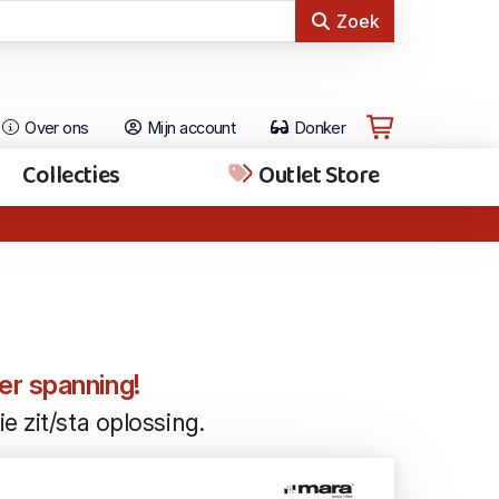
Zoek
Over ons
Mijn account
Donker
Collecties
Outlet Store
er spanning!
e zit/sta oplossing.