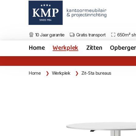
10 Jaar garantie
Gratis transport
650m² s
Home
Werkplek
Zitten
Opberge
Home
Werkplek
Zit-Sta bureaus