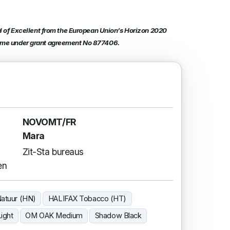
al of Excellent from the European Union’s Horizon 2020
mme under grant agreement No 877406.
NOVOMT/FR
Mara
Zit-Sta bureaus
en
atuur (HN)
HALIFAX Tobacco (HT)
ight
OM OAK Medium
Shadow Black