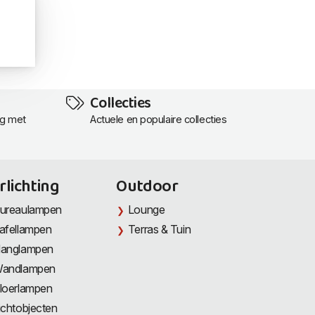
Collecties
ng met
Actuele en populaire collecties
rlichting
Outdoor
ureaulampen
Lounge
afellampen
Terras & Tuin
anglampen
andlampen
loerlampen
ichtobjecten