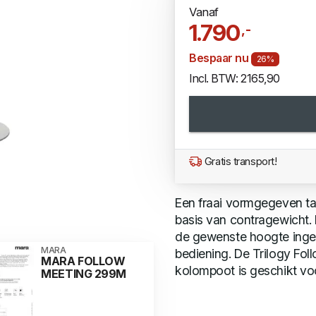
Vanaf
1.790
,-
Bespaar nu
26%
Incl. BTW: 2165,90
Gratis transport!
Een fraai vormgegeven ta
basis van contragewicht. 
de gewenste hoogte inge
MARA
bediening. De Trilogy Fol
MARA FOLLOW
kolompoot is geschikt v
MEETING 299M