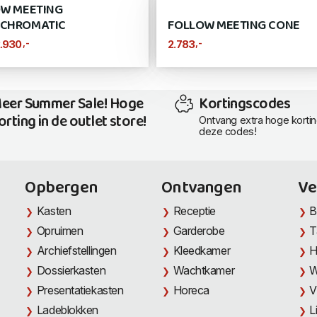
W MEETING
CHROMATIC
FOLLOW MEETING CONE
,-
,-
.930
2.783
eer Summer Sale! Hoge
Kortingscodes
orting in de outlet store!
Ontvang extra hoge korti
deze codes!
Opbergen
Ontvangen
Ve
Kasten
Receptie
B
Opruimen
Garderobe
T
Archiefstellingen
Kleedkamer
H
Dossierkasten
Wachtkamer
W
Presentatiekasten
Horeca
V
Ladeblokken
L