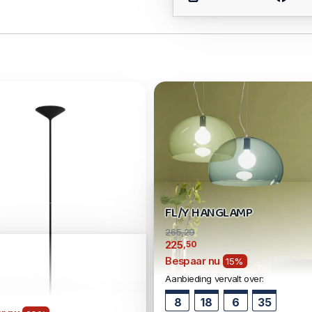
FL/Y HANGLAMP
265,29
,50
225
Bespaar nu
1
15%
Aanbieding vervalt over:
8
18
6
35