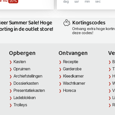
r nu
20%
dag
uur
min
sec
eer Summer Sale! Hoge
Kortingscodes
orting in de outlet store!
Ontvang extra hoge korti
deze codes!
Opbergen
Ontvangen
Ve
Kasten
Receptie
B
Opruimen
Garderobe
T
Archiefstellingen
Kleedkamer
H
Dossierkasten
Wachtkamer
W
Presentatiekasten
Horeca
V
Ladeblokken
L
Trolleys
R