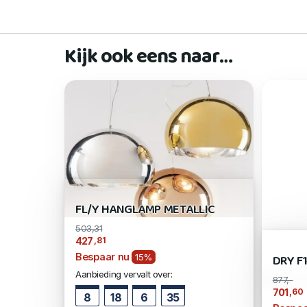
Kijk ook eens naar…
FL/Y HANGLAMP METALLIC
503,31
,81
427
Bespaar nu
DRY F
15%
Aanbieding vervalt over:
877,-
,60
701
8
18
6
35