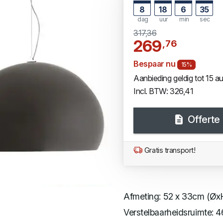
8
18
6
35
dag
uur
min
sec
317,36
269
,76
Bespaar nu
15%
Aanbieding geldig tot 15 
Incl. BTW: 326,41
Offerte
Gratis transport!
Afmeting: 52 x 33cm (Øx
Verstelbaarheidsruimte: 4