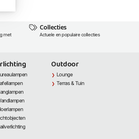
Collecties
ng met
Actuele en populaire collecties
rlichting
Outdoor
ureaulampen
Lounge
afellampen
Terras & Tuin
anglampen
andlampen
loerlampen
ichtobjecten
ailverlichting