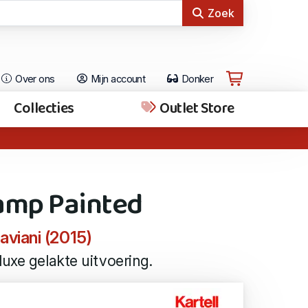
Zoek
Over ons
Mijn account
Donker
Collecties
Outlet Store
amp Painted
aviani (2015)
luxe gelakte uitvoering.