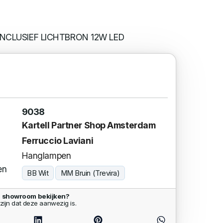
INCLUSIEF LICHTBRON 12W LED
9038
Kartell Partner Shop Amsterdam
Ferruccio Laviani
Hanglampen
en
BB Wit
MM Bruin (Trevira)
e showroom bekijken?
zijn dat deze aanwezig is.