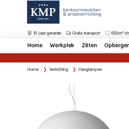
10 Jaar garantie
Gratis transport
650m² s
Home
Werkplek
Zitten
Opberge
Home
Verlichting
Hanglampen