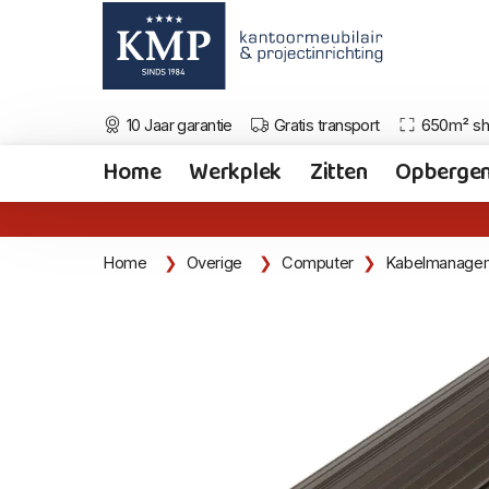
10 Jaar garantie
Gratis transport
650m² s
Home
Werkplek
Zitten
Opberge
Home
Overige
Computer
Kabelmanage