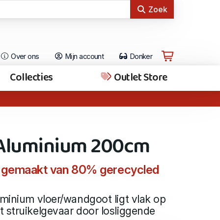
Zoek
Over ons
Mijn account
Donker
Collecties
Outlet Store
 Aluminium 200cm
 gemaakt van 80% gerecycled
uminium vloer/wandgoot ligt vlak op
 struikelgevaar door losliggende