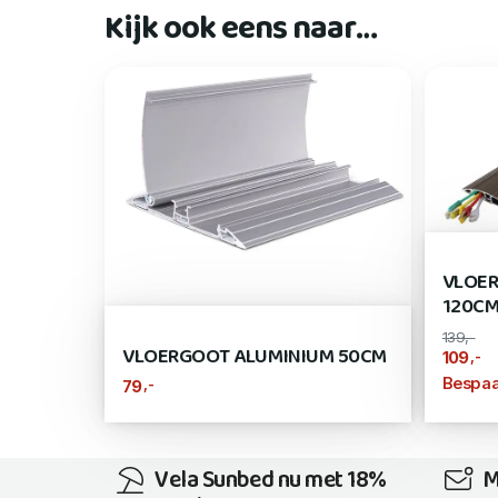
Kijk ook eens naar…
VLOER
120C
139,-
VLOERGOOT ALUMINIUM 50CM
,-
109
Bespaa
,-
79
Vela Sunbed nu met 18%
M