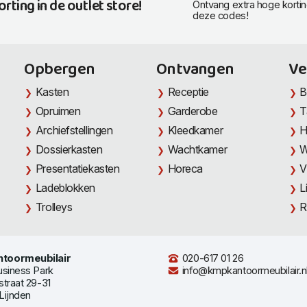
orting in de outlet store!
Ontvang extra hoge korti
deze codes!
Opbergen
Ontvangen
Ve
Kasten
Receptie
B
Opruimen
Garderobe
T
Archiefstellingen
Kleedkamer
H
Dossierkasten
Wachtkamer
W
Presentatiekasten
Horeca
V
Ladeblokken
L
Trolleys
R
toormeubilair
020-617 01 26
usiness Park
info@kmpkantoormeubilair.n
straat 29-31
Lijnden