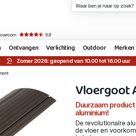
howroom
9.8
n
Ontvangen
Verlichting
Outdoor
Merken
Zomer 2026: geopend van 10.00 tot 16.00 uur
ment
Vloergoot
Duurzaam product
aluminium!
De revolutionaire al
de vloer en voorkomt