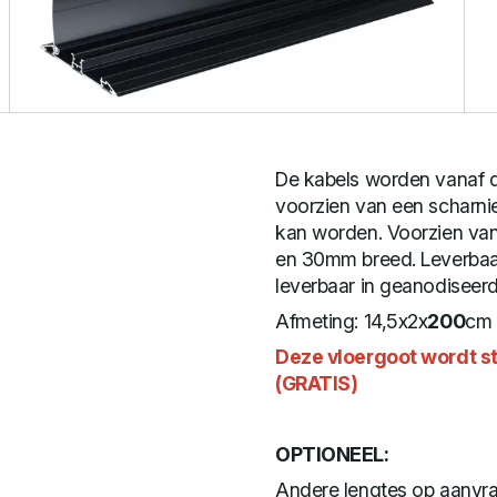
De kabels worden vanaf d
voorzien van een scharnier
kan worden. Voorzien va
en 30mm breed. Leverbaar
leverbaar in geanodiseerd
Afmeting: 14,5x2x
200
cm 
Deze vloergoot wordt s
(GRATIS)
OPTIONEEL:
Andere lengtes op aanvra