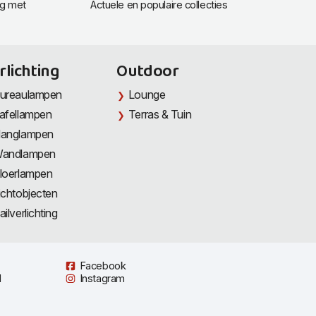
ng met
Actuele en populaire collecties
rlichting
Outdoor
ureaulampen
Lounge
afellampen
Terras & Tuin
anglampen
andlampen
loerlampen
ichtobjecten
ailverlichting
Facebook
l
Instagram