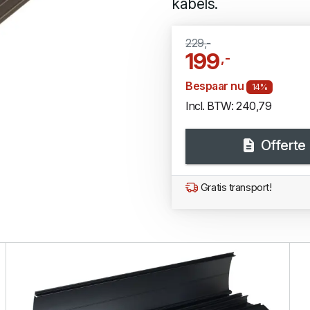
kabels.
229,-
199
,-
Bespaar nu
14%
Incl. BTW: 240,79
Offerte
Gratis transport!