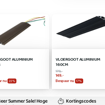
GOOT ALUMINIUM
VLOERGOOT ALUMINIUM
M
160CM
179,-
,-
149
r nu
Bespaar nu
22%
17%
eer Summer Sale! Hoge
Kortingscodes