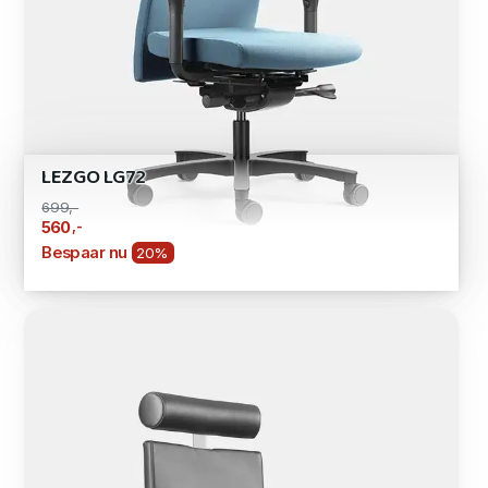
LEZGO LG72
699,-
,-
560
Bespaar nu
20%