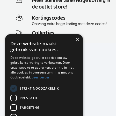
Meer Summer Sale! Hoge korting in
de outlet store!
Kortingscodes
Ontvang extra hoge korting met deze codes!
Collecties
×
Actuele en populaire collecties
Deze website maakt
gebruik van cookies.
Deze website gebruikt cookies om uw
gebruikerservaring te verbeteren. Door
KMP Kantoormeubilair
onze website te gebruiken, stemt u in met
Airport Business Park
alle cookies in overeenstemming met ons
Frankfurtstraat 29-31
Cookiebeleid.
Lees verder
1175 RH Lijnden
STRIKT NOODZAKELIJK
020-617 01 26
info@kmpkantoormeubilair.nl
PRESTATIE
Facebook
TARGETING
Instagram