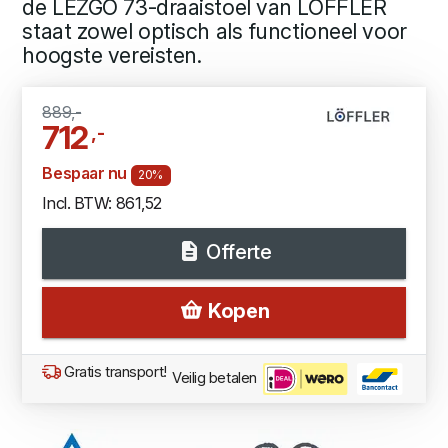
de LEZGO 73-draaistoel van LÖFFLER
staat zowel optisch als functioneel voor
hoogste vereisten.
889,-
712
,-
Bespaar nu
20%
Incl. BTW: 861,52
Offerte
Kopen
Gratis transport!
Veilig betalen