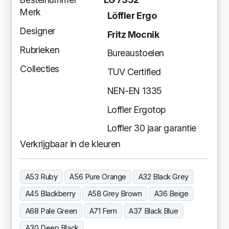
Merk
Löffler Ergo
Designer
Fritz Mocnik
Rubrieken
Bureaustoelen
Collecties
TUV Certified
NEN-EN 1335
Loffler Ergotop
Loffler 30 jaar garantie
Verkrijgbaar in de kleuren
A53 Ruby
A56 Pure Orange
A32 Black Grey
A45 Blackberry
A58 Grey Brown
A36 Beige
A68 Pale Green
A71 Fern
A37 Black Blue
A30 Deep Black