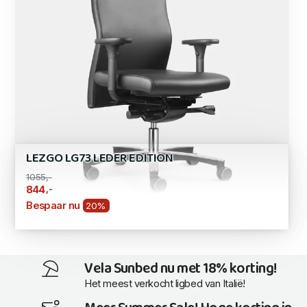
LEZGO LG73 LEDER EDITION
1055,-
,-
844
Bespaar nu
20%
Vela Sunbed nu met 18% korting!
Het meest verkocht ligbed van Italië!