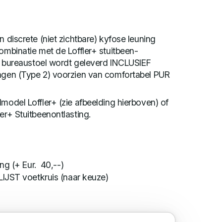
n discrete (niet zichtbare) kyfose leuning
combinatie met de Loffler+ stuitbeen-
 De bureaustoel wordt geleverd INCLUSIEF
ingen (Type 2) voorzien van comfortabel PUR
dmodel Loffler+ (zie afbeelding hierboven) of
er+ Stuitbeenontlasting.
ng (+ Eur. 40,--)
IJST voetkruis (naar keuze)