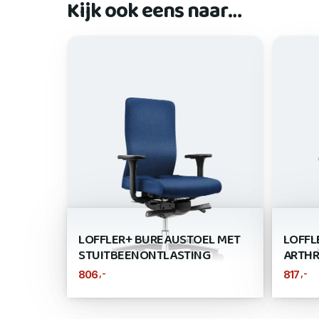
Kijk ook eens naar…
LOFFLER+ BUREAUSTOEL MET
LOFFL
STUITBEENONTLASTING
ARTHR
,-
,-
806
817