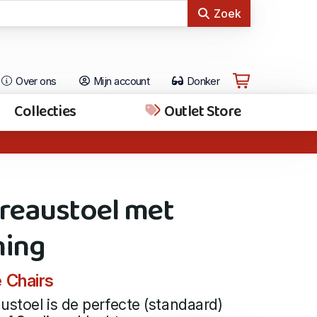
Zoek
Over ons
Mijn account
Donker
Collecties
Outlet Store
ureaustoel met
ning
 Chairs
ustoel is de perfecte (standaard)