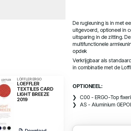
De rugleuning is in met ee
uitgevoerd, optioneel in 
uitsparing in de zitting.
multifunctionele armleun
opdek
Verkrijgbaar als standaar
in combinatie met de Loffl
LÖFFLER ERGO
LOEFFLER
OPTIONEEL:
TEXTILES CARD
LIGHT BREEZE
C00 - ERGO-Top fixeri
2019
AS - Aluminium GEPOL
Download