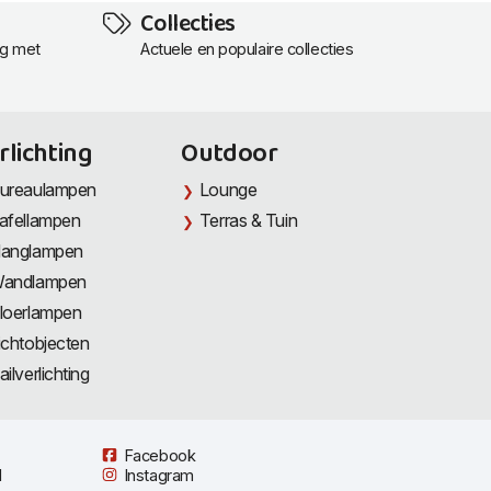
Collecties
ng met
Actuele en populaire collecties
rlichting
Outdoor
ureaulampen
Lounge
afellampen
Terras & Tuin
anglampen
andlampen
loerlampen
ichtobjecten
ailverlichting
Facebook
l
Instagram