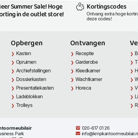
eer Summer Sale! Hoge
Kortingscodes
orting in de outlet store!
Ontvang extra hoge korti
deze codes!
Opbergen
Ontvangen
Ve
Kasten
Receptie
B
Opruimen
Garderobe
T
Archiefstellingen
Kleedkamer
H
Dossierkasten
Wachtkamer
W
Presentatiekasten
Horeca
V
Ladeblokken
L
Trolleys
R
toormeubilair
020-617 01 26
usiness Park
info@kmpkantoormeubilair.n