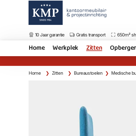
10 Jaar garantie
Gratis transport
650m² s
Home
Werkplek
Zitten
Opberge
Home
Zitten
Bureaustoelen
Medische bu