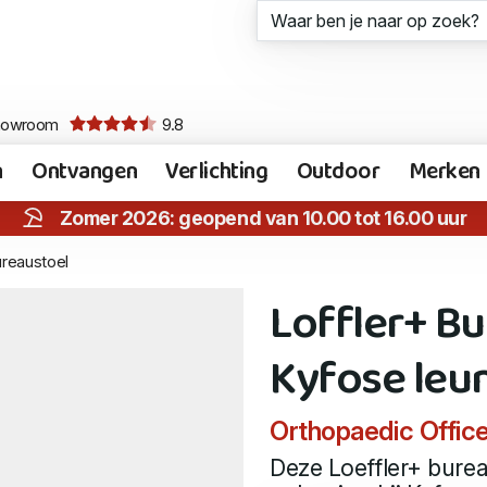
howroom
9.8
n
Ontvangen
Verlichting
Outdoor
Merken
Zomer 2026: geopend van 10.00 tot 16.00 uur
reaustoel
Loffler+ B
Kyfose leu
Orthopaedic Office
Deze Loeffler+ burea