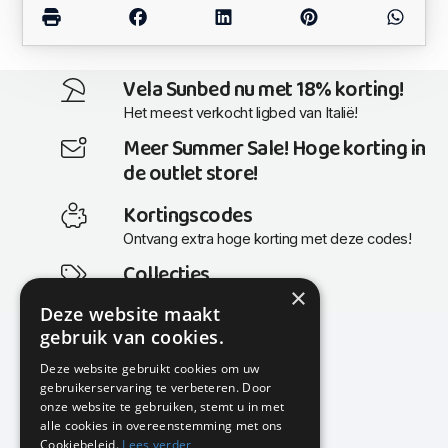
Vela Sunbed nu met 18% korting!
Het meest verkocht ligbed van Italië!
Meer Summer Sale! Hoge korting in
de outlet store!
Kortingscodes
Ontvang extra hoge korting met deze codes!
Collecties
×
Actuele en populaire collecties
Deze website maakt
gebruik van cookies.
Deze website gebruikt cookies om uw
gebruikerservaring te verbeteren. Door
KMP Kantoormeubilair
onze website te gebruiken, stemt u in met
Airport Business Park
alle cookies in overeenstemming met ons
Frankfurtstraat 29-31
Cookiebeleid.
Lees verder