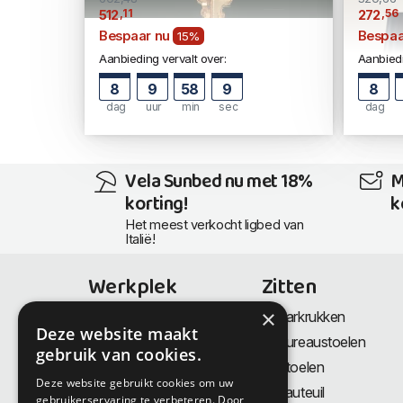
,11
,56
512
272
Bespaar nu
Bespaa
15%
Aanbieding vervalt over:
Aanbiedi
8
9
58
9
8
dag
uur
min
sec
dag
Vela Sunbed nu met 18%
M
korting!
k
Het meest verkocht ligbed van
Italië!
Werkplek
Zitten
×
Bureaus
Barkrukken
Deze website maakt
Thuiswerkplek
Bureaustoelen
gebruik van cookies.
Zit-Sta bureaus
Stoelen
Deze website gebruikt cookies om uw
Directiemeubilair
Fauteuil
gebruikerservaring te verbeteren. Door