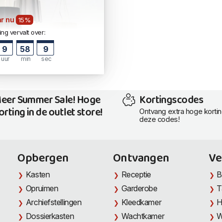
r nu
15%
ng vervalt over:
9
58
9
uur
min
sec
eer Summer Sale! Hoge
Kortingscodes
orting in de outlet store!
Ontvang extra hoge korti
deze codes!
Opbergen
Ontvangen
Ve
Kasten
Receptie
B
Opruimen
Garderobe
T
Archiefstellingen
Kleedkamer
H
Dossierkasten
Wachtkamer
W