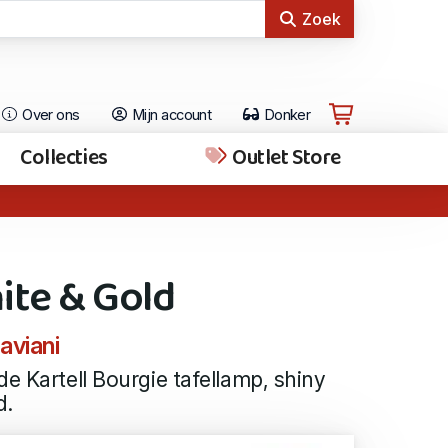
Zoek
Over ons
Mijn account
Donker
Collecties
Outlet Store
ite & Gold
aviani
de Kartell Bourgie tafellamp, shiny
d.