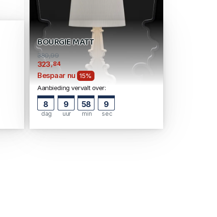
BOURGIE MATT
380,99
,84
323
Bespaar nu
15%
Aanbieding vervalt over:
8
9
58
9
dag
uur
min
sec