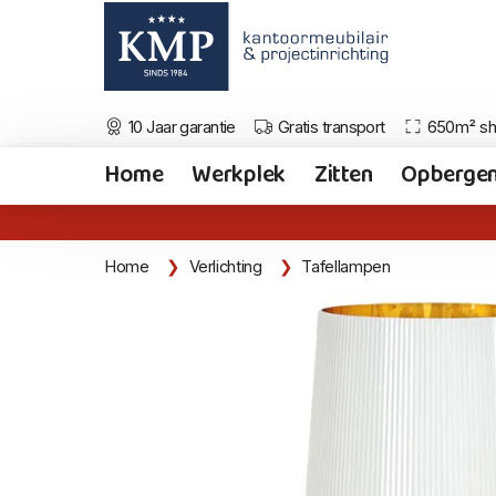
10 Jaar garantie
Gratis transport
650m² s
Home
Werkplek
Zitten
Opberge
Home
Verlichting
Tafellampen