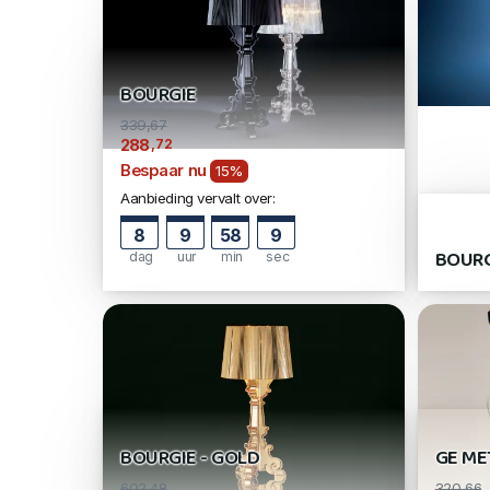
BOURGIE
339,67
,72
288
Bespaar nu
15%
Aanbieding vervalt over:
8
9
58
9
BOURG
dag
uur
min
sec
BOURGIE - GOLD
GE ME
602,48
320,66