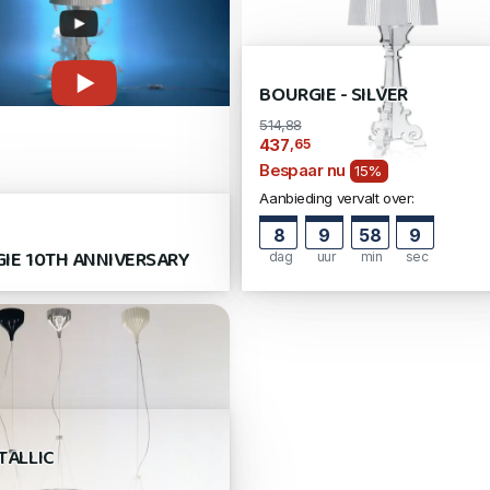
BOURGIE - SILVER
514,88
,65
437
Bespaar nu
15%
Aanbieding vervalt over:
8
9
58
9
IE 10TH ANNIVERSARY
dag
uur
min
sec
TALLIC