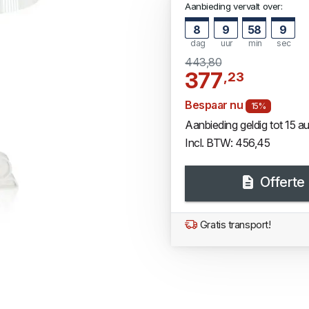
Aanbieding vervalt over:
8
9
58
9
dag
uur
min
sec
443,80
377
,23
Bespaar nu
15%
Aanbieding geldig tot 15 
Incl. BTW: 456,45
Offerte
Gratis transport!