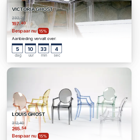
VICTORIA GHOST
232,23
,40
197
Bespaar nu
15%
Aanbieding vervalt over:
5
10
33
3
dag
uur
min
sec
LOUIS GHOST
312,40
,54
265
Bespaar nu
15%