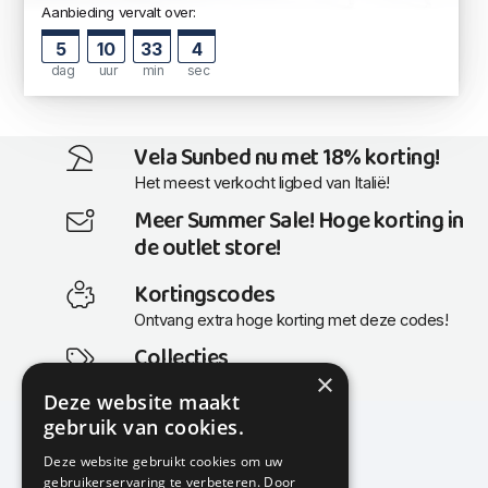
Aanbieding vervalt over:
5
10
33
3
dag
uur
min
sec
Vela Sunbed nu met 18% korting!
Het meest verkocht ligbed van Italië!
Meer Summer Sale! Hoge korting in
de outlet store!
Kortingscodes
Ontvang extra hoge korting met deze codes!
Collecties
×
Actuele en populaire collecties
Deze website maakt
gebruik van cookies.
Deze website gebruikt cookies om uw
gebruikerservaring te verbeteren. Door