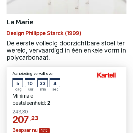
La Marie
Design Philippe Starck (1999)
De eerste volledig doorzichtbare stoel ter
wereld, vervaardigd in één enkele vorm in
polycarbonaat.
Aanbieding vervalt over:
5
10
33
3
dag
uur
min
sec
Minimale
besteleenheid:
2
243,80
207
,23
Bespaar nu
15%