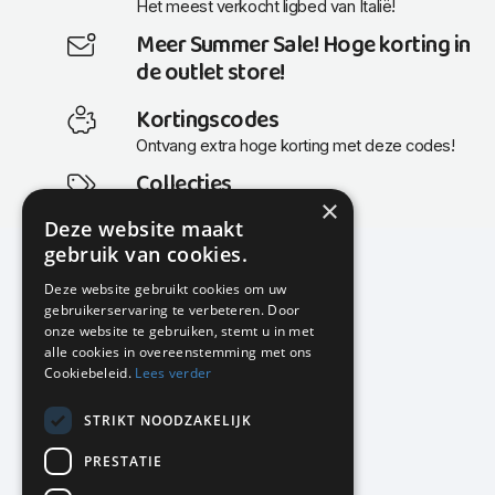
Het meest verkocht ligbed van Italië!
Meer Summer Sale! Hoge korting in
de outlet store!
Kortingscodes
Ontvang extra hoge korting met deze codes!
Collecties
×
Actuele en populaire collecties
Deze website maakt
gebruik van cookies.
Deze website gebruikt cookies om uw
gebruikerservaring te verbeteren. Door
KMP Kantoormeubilair
onze website te gebruiken, stemt u in met
Airport Business Park
alle cookies in overeenstemming met ons
Frankfurtstraat 29-31
Cookiebeleid.
Lees verder
1175 RH Lijnden
STRIKT NOODZAKELIJK
020-617 01 26
info@kmpkantoormeubilair.nl
PRESTATIE