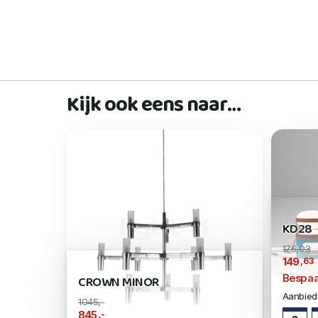
Kijk ook eens naar…
KD28
176,03
,63
149
Bespaa
CROWN MINOR
Aanbiedi
1045,-
,-
845