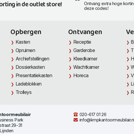
orting in de outlet store!
Ontvang extra hoge korti
deze codes!
Opbergen
Ontvangen
Ve
Kasten
Receptie
B
Opruimen
Garderobe
T
Archiefstellingen
Kleedkamer
H
Dossierkasten
Wachtkamer
W
Presentatiekasten
Horeca
V
Ladeblokken
L
Trolleys
R
toormeubilair
020-617 01 26
usiness Park
info@kmpkantoormeubilair.n
straat 29-31
Lijnden