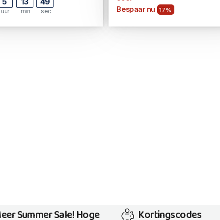
5
13
48
Bespaar nu
17%
uur
min
sec
eer Summer Sale! Hoge
Kortingscodes