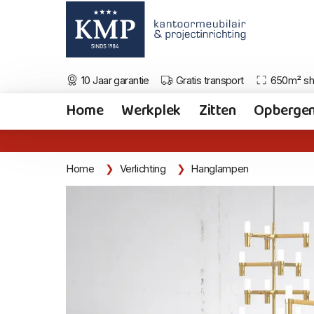
10 Jaar garantie
Gratis transport
650m² s
Home
Werkplek
Zitten
Opberge
Home
Verlichting
Hanglampen