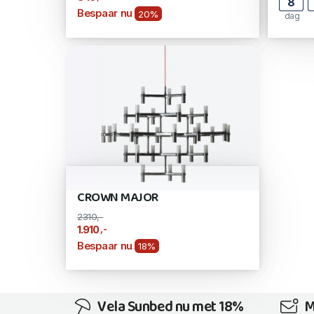
8
Bespaar nu
20%
dag
CROWN MAJOR
2310,-
,-
1.910
Bespaar nu
18%
Vela Sunbed nu met 18%
M