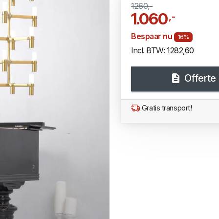
1260,-
1.060
,-
Bespaar nu
16%
Incl. BTW: 1282,60
Offerte
Gratis transport!