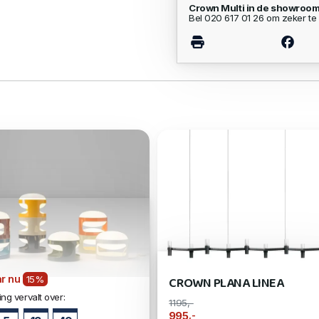
Crown Multi in de showroom
Bel 020 617 01 26 om zeker te 
r nu
CROWN PLANA LINEA
15%
ng vervalt over:
1195,-
,-
995