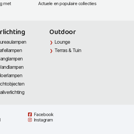
ng met
Actuele en populaire collecties
rlichting
Outdoor
ureaulampen
Lounge
afellampen
Terras & Tuin
anglampen
andlampen
loerlampen
ichtobjecten
ailverlichting
Facebook
l
Instagram