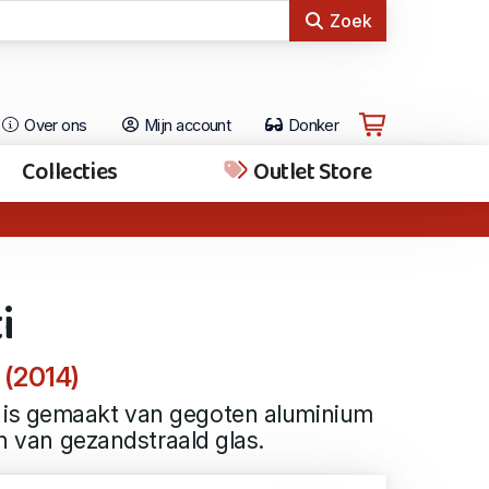
Zoek
Over ons
Mijn account
Donker
Collecties
Outlet Store
i
 (2014)
is gemaakt van gegoten aluminium
jn van gezandstraald glas.