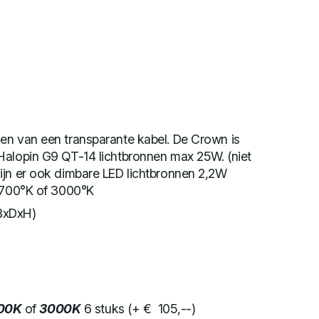
en van een transparante kabel. De Crown is
Halopin G9 QT-14 lichtbronnen max 25W. (niet
ijn er ook dimbare LED lichtbronnen 2,2W
 2700°K of 3000°K
BxDxH)
00K
of
3000K
6 stuks (+ € 105,--)