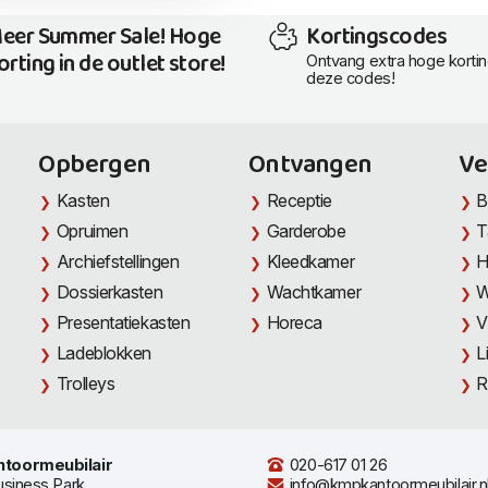
eer Summer Sale! Hoge
Kortingscodes
orting in de outlet store!
Ontvang extra hoge korti
deze codes!
Opbergen
Ontvangen
Ve
Kasten
Receptie
B
Opruimen
Garderobe
T
Archiefstellingen
Kleedkamer
H
Dossierkasten
Wachtkamer
W
Presentatiekasten
Horeca
V
Ladeblokken
L
Trolleys
R
toormeubilair
020-617 01 26
usiness Park
info@kmpkantoormeubilair.n