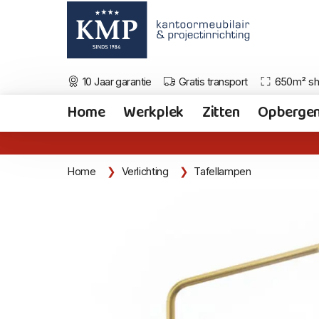
10 Jaar garantie
Gratis transport
650m² s
Home
Werkplek
Zitten
Opberge
Home
Verlichting
Tafellampen