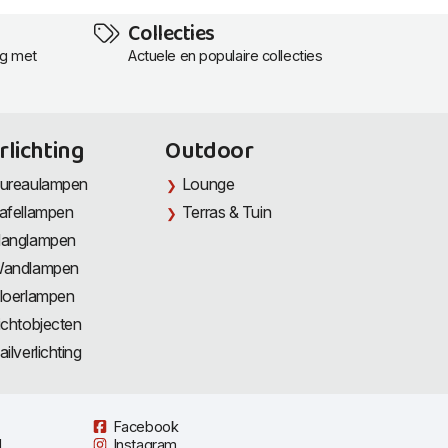
Collecties
ng met
Actuele en populaire collecties
rlichting
Outdoor
ureaulampen
Lounge
afellampen
Terras & Tuin
anglampen
andlampen
loerlampen
ichtobjecten
ailverlichting
Facebook
l
Instagram