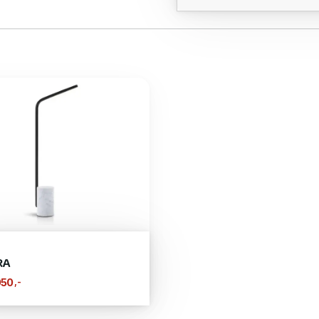
RA
,-
950