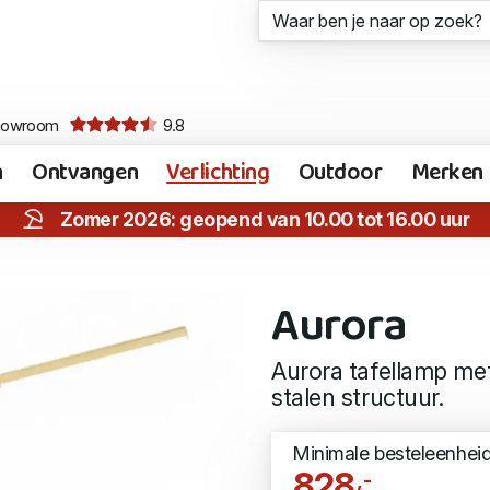
howroom
9.8
n
Ontvangen
Verlichting
Outdoor
Merken
Zomer 2026: geopend van 10.00 tot 16.00 uur
Aurora
Aurora tafellamp me
stalen structuur.
Minimale besteleenhei
828
,-