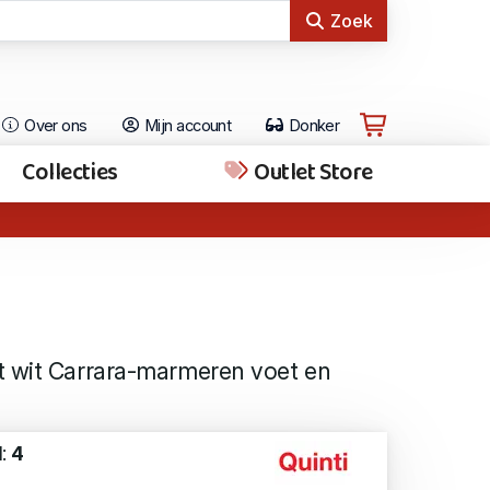
Zoek
Over ons
Mijn account
Donker
Collecties
Outlet Store
t wit Carrara-marmeren voet en
d:
4