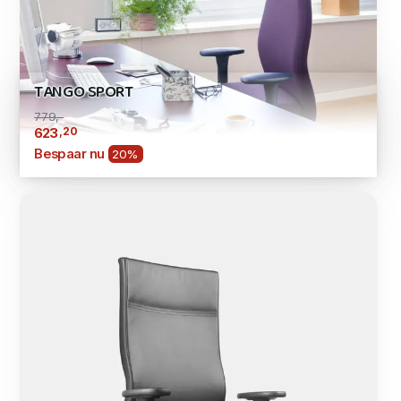
TANGO SPORT
779,-
,20
623
Bespaar nu
20%