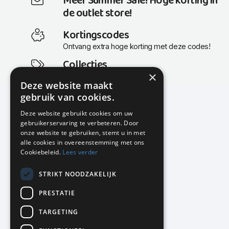
Meer Summer Sale! Hoge korting in
de outlet store!
Kortingscodes
Ontvang extra hoge korting met deze codes!
Collecties
×
Actuele en populaire collecties
Deze website maakt
gebruik van cookies.
Deze website gebruikt cookies om uw
gebruikerservaring te verbeteren. Door
KMP Kantoormeubilair
onze website te gebruiken, stemt u in met
Airport Business Park
alle cookies in overeenstemming met ons
Frankfurtstraat 29-31
Cookiebeleid.
Lees verder
1175 RH Lijnden
STRIKT NOODZAKELIJK
020-617 01 26
info@kmpkantoormeubilair.nl
PRESTATIE
Facebook
TARGETING
Instagram