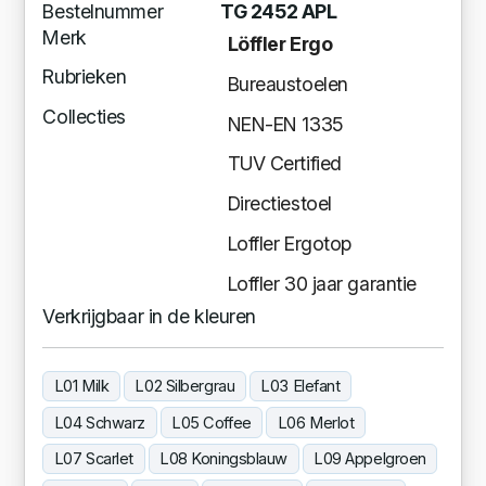
Bestelnummer
TG 2452 APL
Merk
Löffler Ergo
Rubrieken
Bureaustoelen
Collecties
NEN-EN 1335
TUV Certified
Directiestoel
Loffler Ergotop
Loffler 30 jaar garantie
Verkrijgbaar in de kleuren
L01 Milk
L02 Silbergrau
L03 Elefant
L04 Schwarz
L05 Coffee
L06 Merlot
L07 Scarlet
L08 Koningsblauw
L09 Appelgroen