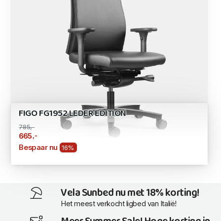
FIGO FG1952 LEDER EDITION
785,-
,-
665
Bespaar nu
16%
Vela Sunbed nu met 18% korting!
Het meest verkocht ligbed van Italië!