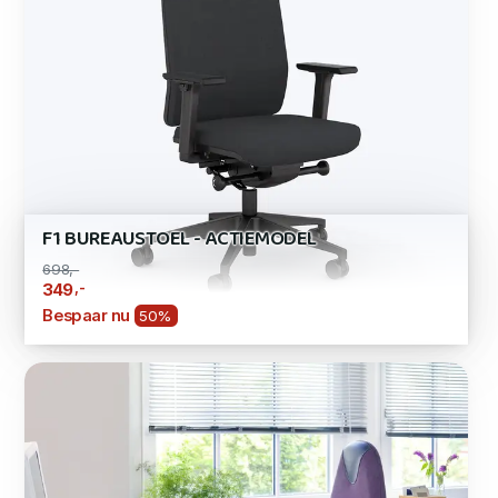
F1 BUREAUSTOEL - ACTIEMODEL
698,-
,-
349
Bespaar nu
50%