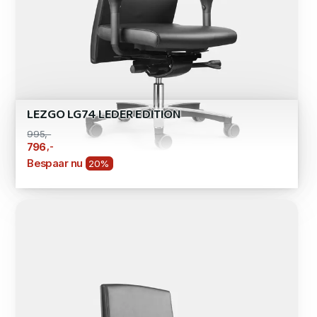
LEZGO LG74 LEDER EDITION
995,-
,-
796
Bespaar nu
20%