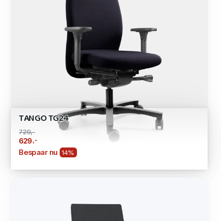
TANGO TG24
729,-
,-
629
Bespaar nu
14%