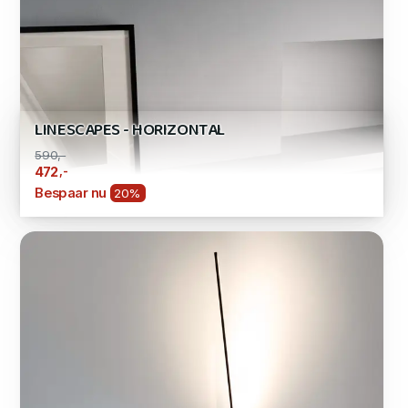
LINESCAPES - HORIZONTAL
590,-
,-
472
Bespaar nu
20%