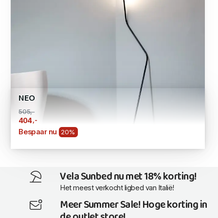
NEO
505,-
,-
404
Bespaar nu
20%
Vela Sunbed nu met 18% korting!
Het meest verkocht ligbed van Italië!
Meer Summer Sale! Hoge korting in
de outlet store!