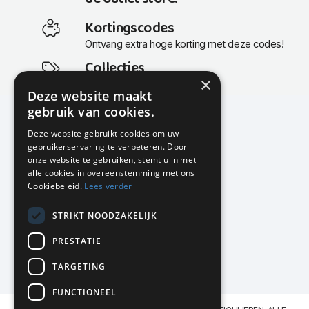
Kortingscodes
Ontvang extra hoge korting met deze codes!
Collecties
×
Actuele en populaire collecties
Deze website maakt
gebruik van cookies.
Deze website gebruikt cookies om uw
gebruikerservaring te verbeteren. Door
KMP Kantoormeubilair
onze website te gebruiken, stemt u in met
Airport Business Park
alle cookies in overeenstemming met ons
Frankfurtstraat 29-31
Cookiebeleid.
Lees verder
1175 RH Lijnden
STRIKT NOODZAKELIJK
020-617 01 26
info@kmpkantoormeubilair.nl
PRESTATIE
Facebook
TARGETING
Instagram
FUNCTIONEEL