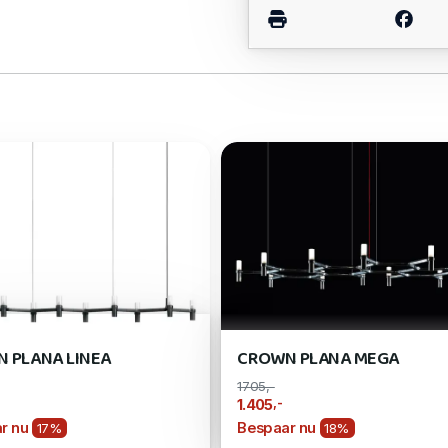
 PLANA LINEA
CROWN PLANA MEGA
1705,-
,-
1.405
r nu
Bespaar nu
17%
18%