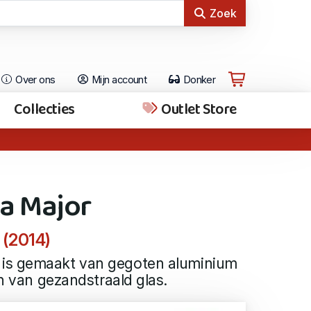
Zoek
Over ons
Mijn account
Donker
Collecties
Outlet Store
a Major
 (2014)
is gemaakt van gegoten aluminium
jn van gezandstraald glas.