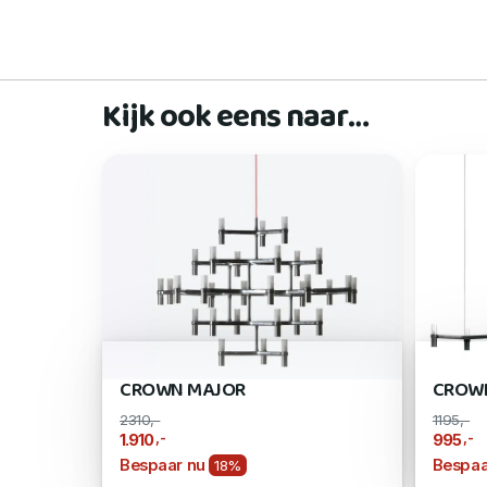
Kijk ook eens naar…
CROWN MAJOR
CROWN
2310,-
1195,-
,-
,-
1.910
995
Bespaar nu
Bespaa
18%