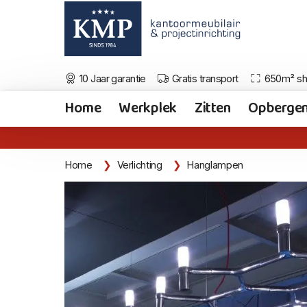
10 Jaar garantie
Gratis transport
650m² s
Home
Werkplek
Zitten
Opberge
Home
Verlichting
Hanglampen