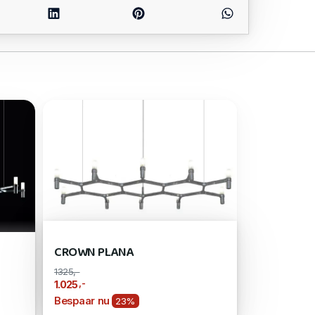
CROWN PLANA
1325,-
,-
1.025
Bespaar nu
23%