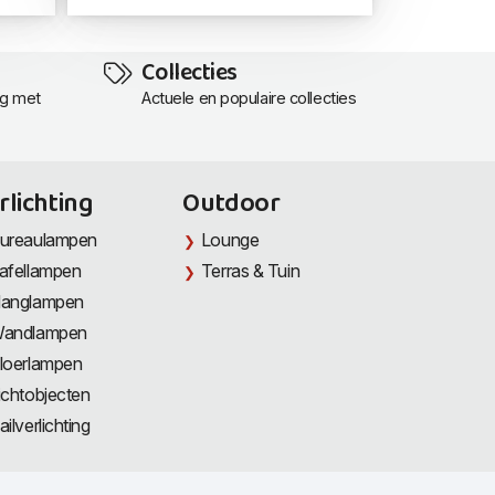
Collecties
ng met
Actuele en populaire collecties
rlichting
Outdoor
ureaulampen
Lounge
afellampen
Terras & Tuin
anglampen
andlampen
loerlampen
ichtobjecten
ailverlichting