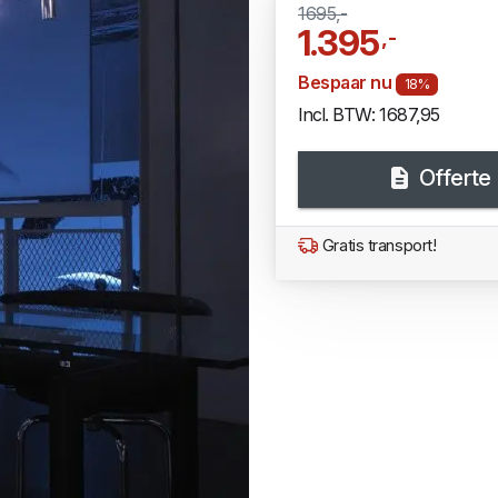
1695,-
1.395
,-
Bespaar nu
18%
Incl. BTW: 1687,95
Offerte
Gratis transport!