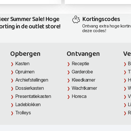
eer Summer Sale! Hoge
Kortingscodes
orting in de outlet store!
Ontvang extra hoge korti
deze codes!
Opbergen
Ontvangen
Ve
Kasten
Receptie
B
Opruimen
Garderobe
T
Archiefstellingen
Kleedkamer
H
Dossierkasten
Wachtkamer
W
Presentatiekasten
Horeca
V
Ladeblokken
L
Trolleys
R