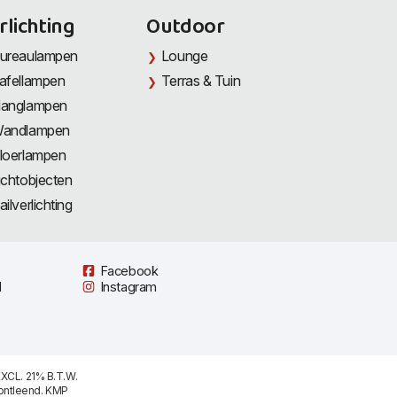
rlichting
Outdoor
ureaulampen
Lounge
afellampen
Terras & Tuin
anglampen
andlampen
loerlampen
ichtobjecten
ailverlichting
Facebook
l
Instagram
XCL. 21% B.T.W.
ontleend. KMP