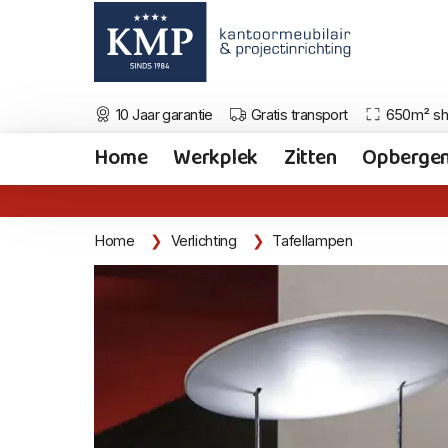
10 Jaar garantie
Gratis transport
650m² s
Home
Werkplek
Zitten
Opberge
Home
Verlichting
Tafellampen