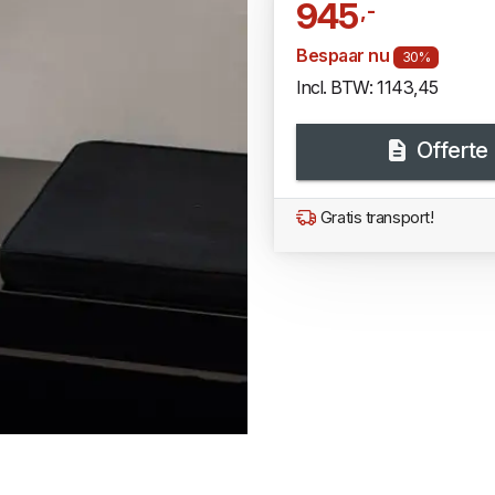
945
,-
Bespaar nu
30%
Incl. BTW: 1143,45
Offerte
Gratis transport!