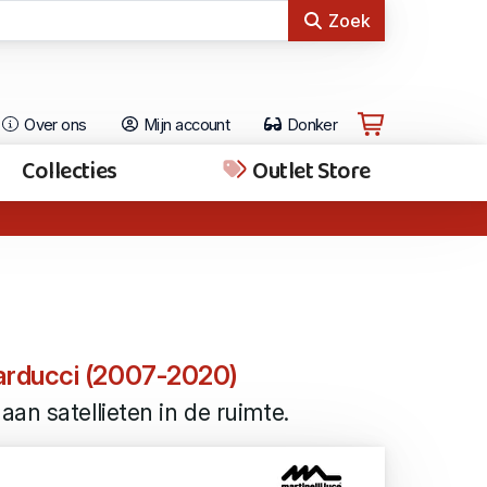
Zoek
Over ons
Mijn account
Donker
Collecties
Outlet Store
arducci (2007-2020)
an satellieten in de ruimte.