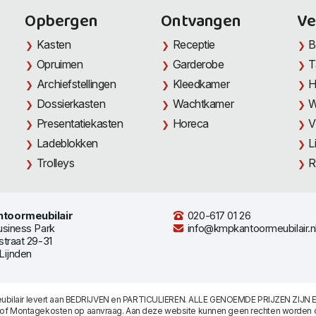
Opbergen
Ontvangen
Ve
Kasten
Receptie
B
Opruimen
Garderobe
T
Archiefstellingen
Kleedkamer
H
Dossierkasten
Wachtkamer
W
Presentatiekasten
Horeca
V
Ladeblokken
L
Trolleys
R
toormeubilair
020-617 01 26
usiness Park
info@kmpkantoormeubilair.n
straat 29-31
Lijnden
bilair levert aan BEDRIJVEN en PARTICULIEREN. ALLE GENOEMDE PRIJZEN ZIJN E
/of Montagekosten op aanvraag. Aan deze website kunnen geen rechten worden 