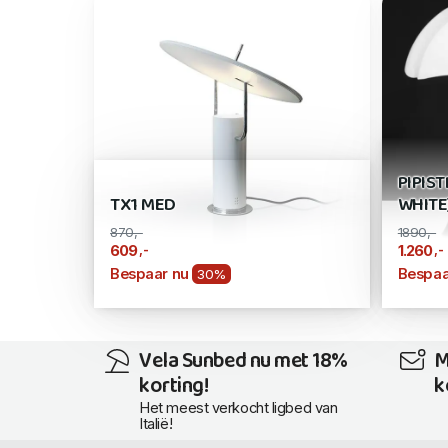
PIPIS
TX1 MED
WHITE
870,-
1890,-
,-
,-
609
1.260
Bespaar nu
Bespaa
30%
Vela Sunbed nu met 18%
M
korting!
k
Het meest verkocht ligbed van
Italië!