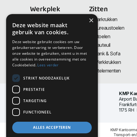
Werkplek
Zitten
×
Bureaus
Barkrukken
Deze website maakt
Thuiswerkplek
Bureaustoelen
gebruik van cookies.
Zit-Sta bureaus
Stoelen
Deze website gebruikt cookies om uw
Directiemeubilair
Fauteuil
gebruikerservaring te verbeteren. Door
Akoestiek & Privacy
Bank & Sofa
onze website te gebruiken, stemt u in met
alle cookies in overeenstemming met ons
Tafels
Werkkrukken
Cookiebeleid.
Lees verder
Vergadertafels
Zitelementen
STRIKT NOODZAKELIJK
PRESTATIE
KMP Kan
Airport B
TARGETING
Frankfurt
1175 RH 
FUNCTIONEEL
ALLES ACCEPTEREN
KMP Kantoormeu
Transport-en