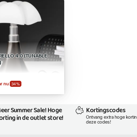
TRELLO 4.0 (TUNABLE
)
r nu
34%
eer Summer Sale! Hoge
Kortingscodes
orting in de outlet store!
Ontvang extra hoge korti
deze codes!