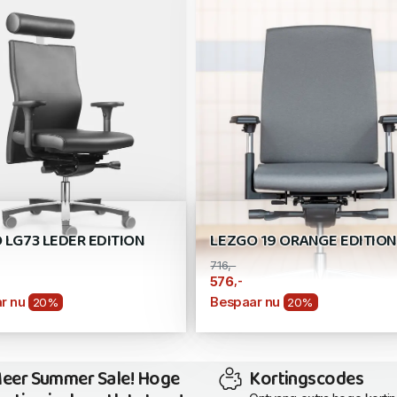
 LG73 LEDER EDITION
LEZGO 19 ORANGE EDITION
716,-
,-
576
r nu
Bespaar nu
20%
20%
eer Summer Sale! Hoge
Kortingscodes