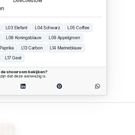
Directiestoel
en
L03 Elefant
L04 Schwarz
L05 Coffee
L08 Koningsblauw
L09 Appelgroen
 Paprika
L13 Carbon
L14 Marineblauw
L17 Geel
n de showroom bekijken?
zijn dat deze aanwezig is.