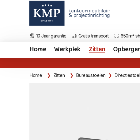
10 Jaar garantie
Gratis transport
650m² s
Home
Werkplek
Zitten
Opberge
Home
Zitten
Bureaustoelen
Directiestoe