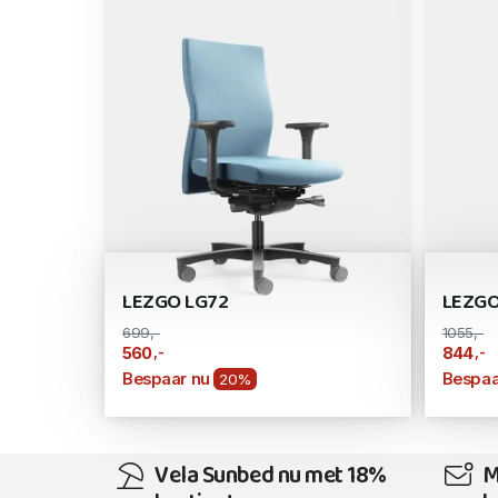
LEZGO LG72
LEZGO
699,-
1055,-
,-
,-
560
844
Bespaar nu
Bespaa
20%
Vela Sunbed nu met 18%
M