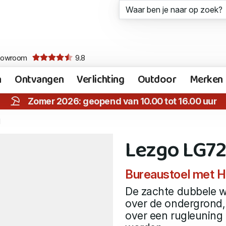
howroom
9.8
n
Ontvangen
Verlichting
Outdoor
Merken
Zomer 2026: geopend van 10.00 tot 16.00 uur
l
Lezgo LG72
Bureaustoel me
De zachte dubbele wi
over de ondergrond,
over een rugleuning 