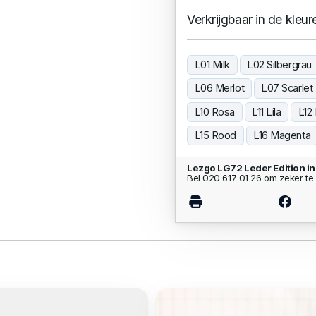
Verkrijgbaar in de kleur
L01 Milk
L02 Silbergrau
L06 Merlot
L07 Scarlet
L10 Rosa
L11 Lila
L12
L15 Rood
L16 Magenta
Lezgo LG72 Leder Edition i
Bel 020 617 01 26 om zeker te 