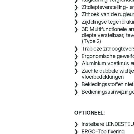
Zitdiepteverstelling- e
Zithoek van de rugleu
Zijdelingse tegendruki
3D Multifunctionele ar
diepte verstelbaar, t
(Type 2)
Traploze zithoogtevers
Ergonomische gewelfde
Aluminium voetkruis en
Zachte dubbele wieltj
vloerbedekkingen
Bekledingsstoffen niet
Bedieningsaanwijzinge
OPTIONEEL:
Instelbare LENDESTEU
ERGO-Top fixering