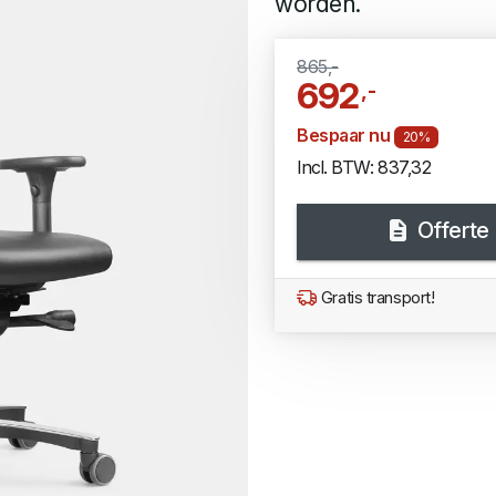
worden.
865,-
692
,-
Bespaar nu
20%
Incl. BTW: 837,32
Offerte
Gratis transport!