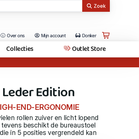
Zoek
Over ons
Mijn account
Donker
Collecties
Outlet Store
 Leder Edition
t HIGH-END-ERGONOMIE
elen rollen zuiver en licht lopend
 tevens beschikt de bureaustoel
die in 5 posities vergrendeld kan