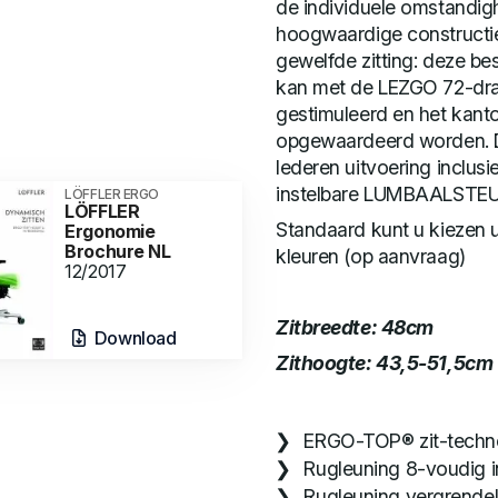
de individuele omstandi
hoogwaardige constructi
gewelfde zitting: deze be
kan met de LEZGO 72-draa
gestimuleerd en het kanto
opgewaardeerd worden. D
lederen uitvoering inclusi
instelbare LUMBAALSTE
LÖFFLER ERGO
LÖFFLER
Standaard kunt u kiezen ui
Ergonomie
Brochure NL
kleuren (op aanvraag)
12/2017
Zitbreedte:
48cm
Download
Zithoogte: 43,5-51,5cm
ERGO-TOP® zit-techn
Rugleuning 8-voudig i
Rugleuning vergrendelb