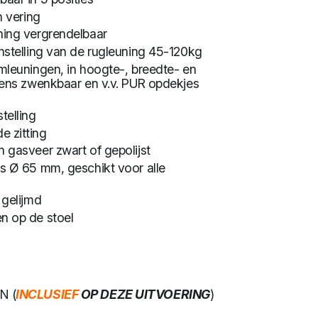
n vering
ning vergrendelbaar
nstelling van de rugleuning 45-120kg
mleuningen, in hoogte-, breedte- en
evens zwenkbaar en v.v. PUR opdekjes
telling
 zitting
 gasveer zwart of gepolijst
es Ø 65 mm, geschikt voor alle
 gelijmd
n op de stoel
N (
INCLUSIEF
OP DEZE UITVOERING
)