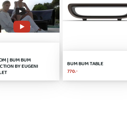
M | BUM BUM
BUM BUM TABLE
CTION BY EUGENI
LET
,-
770