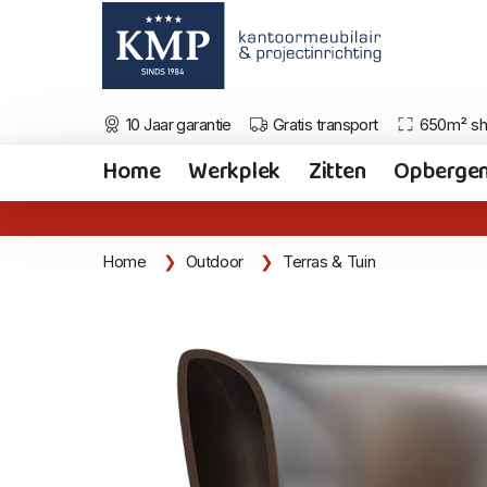
10 Jaar garantie
Gratis transport
650m² s
Home
Werkplek
Zitten
Opberge
Home
Outdoor
Terras & Tuin