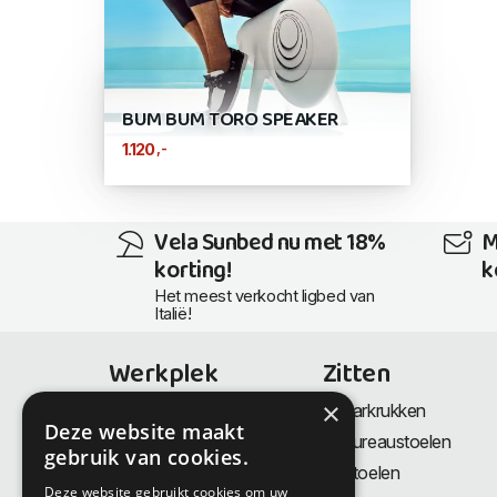
BUM BUM TORO SPEAKER
,-
1.120
Vela Sunbed nu met 18%
M
korting!
k
Het meest verkocht ligbed van
Italië!
Werkplek
Zitten
×
Bureaus
Barkrukken
Deze website maakt
Thuiswerkplek
Bureaustoelen
gebruik van cookies.
Zit-Sta bureaus
Stoelen
Deze website gebruikt cookies om uw