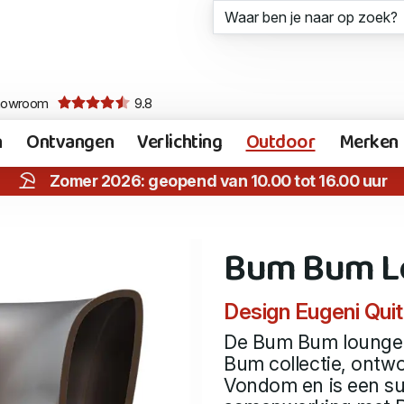
howroom
9.8
n
Ontvangen
Verlichting
Outdoor
Merken
Zomer 2026: geopend van 10.00 tot 16.00 uur
Bum Bum L
Design Eugeni Quitl
De Bum Bum lounge c
Bum collectie, ontwo
Vondom en is een sub