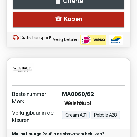
Offerte
Kopen
Gratis transport!
Veilig betalen
Bestelnummer
MA0060/62
Merk
Weishäupl
Verkrijgbaar in de
Cream A01
Pebble A28
kleuren
Maliha Lounge Pouf in de showroom bekijken?