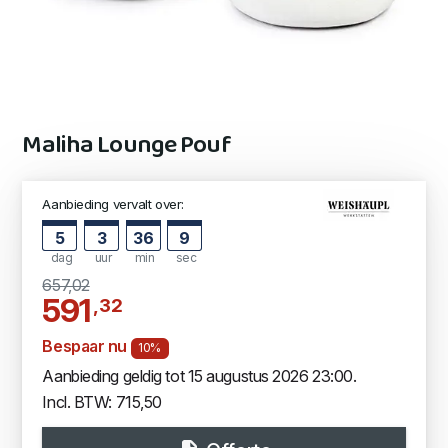
Maliha Lounge Pouf
Aanbieding vervalt over:
5
3
36
9
dag
uur
min
sec
657,02
591
,32
Bespaar nu
10%
Aanbieding geldig tot 15 augustus 2026 23:00.
Incl. BTW: 715,50