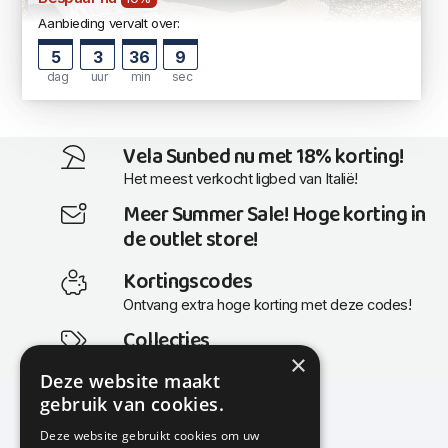
Aanbieding vervalt over:
5
3
36
9
dag
uur
min
sec
Vela Sunbed nu met 18% korting!
Het meest verkocht ligbed van Italië!
Meer Summer Sale! Hoge korting in
de outlet store!
Kortingscodes
Ontvang extra hoge korting met deze codes!
Collecties
×
Actuele en populaire collecties
Deze website maakt
gebruik van cookies.
Deze website gebruikt cookies om uw