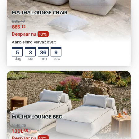
MALIHA LOUNGE CHAIR
983,47
,12
885
Bespaar nu
10%
Aanbieding vervalt over:
5
3
36
9
dag
uur
min
sec
MALIHA LOUNGE BED
1446,28
,65
1.301
Bespaar nu
10%