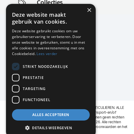
Collecties
×
Actuele en populaire collecties
Deze website maakt
gebruik van cookies.
Deze website gebruikt cookies om uw
gebruikerservaring te verbeteren. Door
KMP Kantoormeubilair
onze website te gebruiken, stemt u in met
Airport Business Park
alle cookies in overeenstemming met ons
Frankfurtstraat 29-31
Cookiebeleid.
Lees verder
1175 RH Lijnden
STRIKT NOODZAKELIJK
020-617 01 26
info@kmpkantoormeubilair.nl
PRESTATIE
Facebook
TARGETING
Instagram
FUNCTIONEEL
KMP Kantoormeubilair levert aan BEDRIJVEN en PARTICULIEREN. ALLE
GENOEMDE PRIJZEN ZIJN EXCL. 21% B.T.W. Transport-en/of
ALLES ACCEPTEREN
Montagekosten op aanvraag. Aan deze website kunnen geen rechten
worden ontleend. KMP Kantoormeubilair VOF © 2026. Alle rechten
voorbehouden. Lees voor gebruik graag de
leveringsvoorwaarden
en het
DETAILS WEERGEVEN
privacy reglement
.