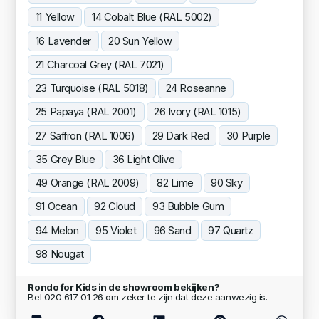
11 Yellow
14 Cobalt Blue (RAL 5002)
16 Lavender
20 Sun Yellow
21 Charcoal Grey (RAL 7021)
23 Turquoise (RAL 5018)
24 Roseanne
25 Papaya (RAL 2001)
26 Ivory (RAL 1015)
27 Saffron (RAL 1006)
29 Dark Red
30 Purple
35 Grey Blue
36 Light Olive
49 Orange (RAL 2009)
82 Lime
90 Sky
91 Ocean
92 Cloud
93 Bubble Gum
94 Melon
95 Violet
96 Sand
97 Quartz
98 Nougat
Rondo for Kids in de showroom bekijken?
Bel 020 617 01 26 om zeker te zijn dat deze aanwezig is.