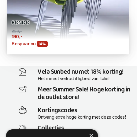
RONDO
220,-
,-
190
Bespaar nu
14%
Vela Sunbed nu met 18% korting!
Het meest verkocht ligbed van Italië!
Meer Summer Sale! Hoge korting in
de outlet store!
Kortingscodes
Ontvang extra hoge korting met deze codes!
Collecties
×
Actuele en populaire collecties