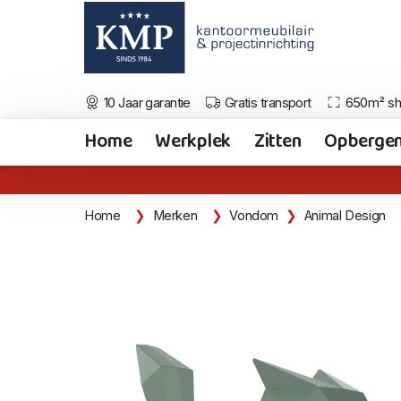
10 Jaar garantie
Gratis transport
650m² s
Home
Werkplek
Zitten
Opberge
Home
Merken
Vondom
Animal Design