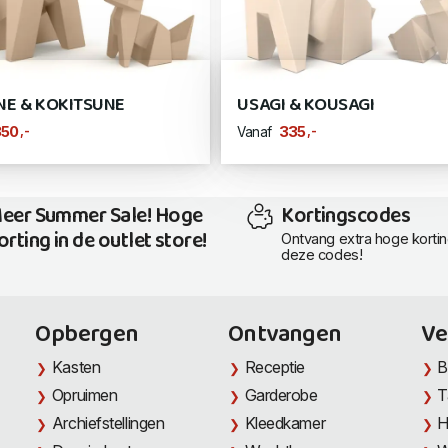
NE & KOKITSUNE
USAGI & KOUSAGI
,-
,-
350
335
Vanaf
eer Summer Sale! Hoge
Kortingscodes
orting in de outlet store!
Ontvang extra hoge korti
deze codes!
Opbergen
Ontvangen
Ve
Kasten
Receptie
B
Opruimen
Garderobe
T
Archiefstellingen
Kleedkamer
H