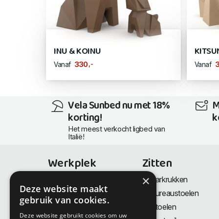
INU & KOINU
KITSU
,-
330
Vanaf
Vanaf
Vela Sunbed nu met 18%
M
korting!
k
Het meest verkocht ligbed van
Italië!
Werkplek
Zitten
×
Bureaus
Barkrukken
Deze website maakt
Thuiswerkplek
Bureaustoelen
gebruik van cookies.
Zit-Sta bureaus
Stoelen
Deze website gebruikt cookies om uw