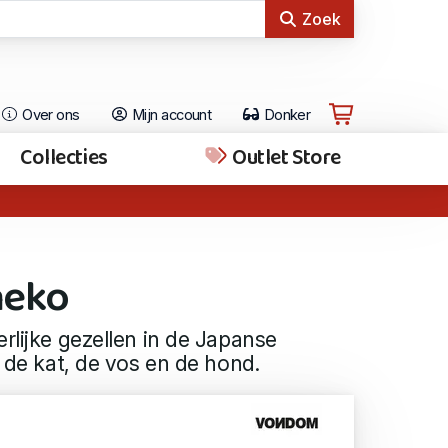
Zoek
Over ons
Mijn account
Donker
Collecties
Outlet Store
neko
erlijke gezellen in de Japanse
, de kat, de vos en de hond.