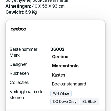
polyethylene, bookcase in metal
Afmetingen
: 40 X 58 X 93 cm
Gewicht
: 6.9 Kg
Bestelnummer
36002
Merk
Qeeboo
Designer
Marcantonio
Rubrieken
Kasten
Collecties
Boekenstandaard
Verkrijgbaar in de
WH White
kleuren
DG Dove Grey
BL Black