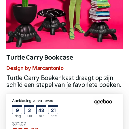
Turtle Carry Bookcase
Design by Marcantonio
Turtle Carry Boekenkast draagt op zijn
schild een stapel van je favoriete boeken.
Aanbieding vervalt over:
9
3
43
20
dag
uur
min
sec
371,07