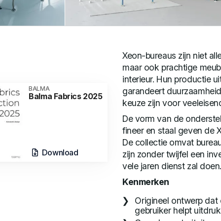
Xeon-bureaus zijn niet al
maar ook prachtige meube
interieur. Hun productie u
BALMA
garandeert duurzaamheid
Balma Fabrics 2025
keuze zijn voor veeleisen
De vorm van de onderstell
fineer en staal geven de X
De collectie omvat burea
Download
zijn zonder twijfel een in
vele jaren dienst zal doen
Kenmerken
Origineel ontwerp dat 
gebruiker helpt uitdru