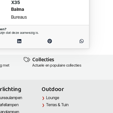
X35
Balma
Bureaus
ken?
zijn dat deze aanwezig is.
Collecties
ng met
Actuele en populaire collecties
rlichting
Outdoor
ureaulampen
Lounge
afellampen
Terras & Tuin
anglampen