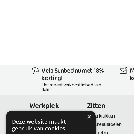
Vela Sunbed nu met 18%
M
korting!
k
Het meest verkocht ligbed van
Italië!
Werkplek
Zitten
×
Bureaus
Barkrukken
Deze website maakt
Thuiswerkplek
Bureaustoelen
gebruik van cookies.
Zit-Sta bureaus
Stoelen