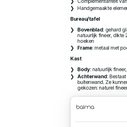
Complementariteit va
Handgemaakte elemente
Bureau/tafel
Bovenblad
: gehard gl
natuurlijk fineer, dik
hoeken
Frame
: metaal met p
Kast
Body
: natuurlijk finee
Achterwand
: Bestaa
buitenwand. Ze kunnen
gekozen: naturel finee