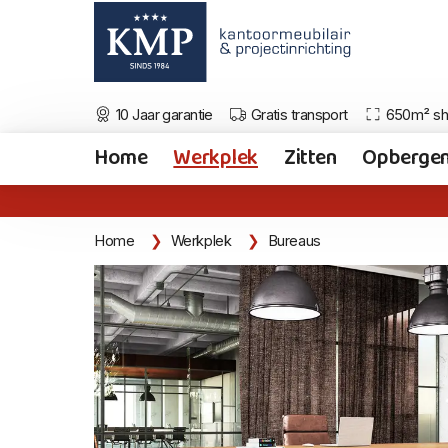
10 Jaar garantie
Gratis transport
650m² s
Home
Werkplek
Zitten
Opberge
Home
Werkplek
Bureaus