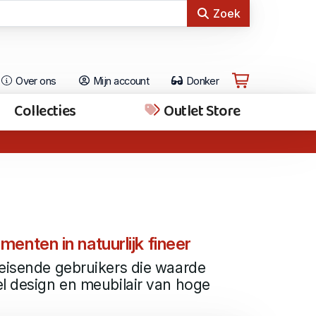
Zoek
Over ons
Mijn account
Donker
Collecties
Outlet Store
nten in natuurlijk fineer
leisende gebruikers die waarde
l design en meubilair van hoge