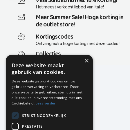
Vela Sunbed nu met 18% korting!
Het meest verkocht ligbed van Italië!
Meer Summer Sale! Hoge korting in
de outlet store!
Kortingscodes
Ontvang extra hoge korting met deze codes!
Collecties
×
Actuele en populaire collecties
Deze website maakt
gebruik van cookies.
Deze website gebruikt cookies om uw
gebruikerservaring te verbeteren. Door
KMP Kantoormeubilair
onze website te gebruiken, stemt u in met
Airport Business Park
alle cookies in overeenstemming met ons
Frankfurtstraat 29-31
Cookiebeleid.
Lees verder
1175 RH Lijnden
STRIKT NOODZAKELIJK
020-617 01 26
info@kmpkantoormeubilair.nl
PRESTATIE