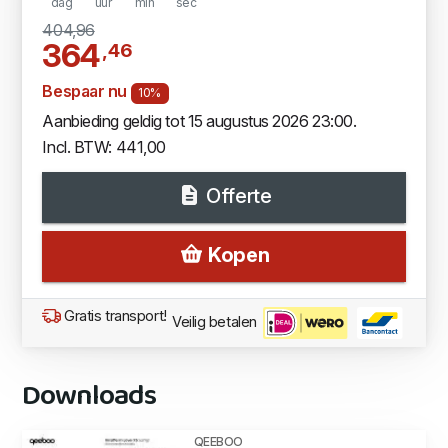
dag
uur
min
sec
404,96
364
,46
Bespaar nu
10%
Aanbieding geldig tot 15 augustus 2026 23:00.
Incl. BTW: 441,00
Offerte
Kopen
Gratis transport!
Veilig betalen
Downloads
QEEBOO