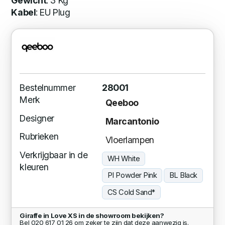
Gewicht
: 3 Kg
Kabel
: EU Plug
Bestelnummer
28001
Merk
Qeeboo
Designer
Marcantonio
Rubrieken
Vloerlampen
Verkrijgbaar in de
WH White
kleuren
PI Powder Pink
BL Black
CS Cold Sand*
Giraffe in Love XS in de showroom bekijken?
Bel 020 617 01 26 om zeker te zijn dat deze aanwezig is.