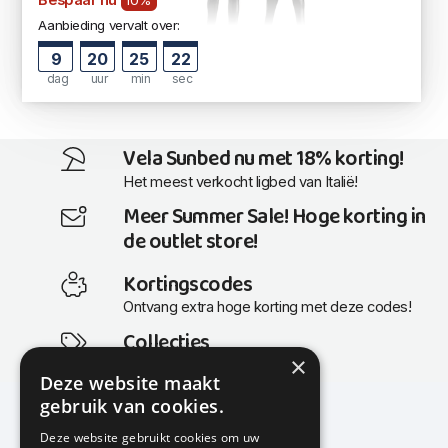
Bespaar nu
10%
Aanbieding vervalt over:
9
20
25
22
dag
uur
min
sec
Vela Sunbed nu met 18% korting!
Het meest verkocht ligbed van Italië!
Meer Summer Sale! Hoge korting in
de outlet store!
Kortingscodes
Ontvang extra hoge korting met deze codes!
Collecties
×
Actuele en populaire collecties
Deze website maakt
gebruik van cookies.
Deze website gebruikt cookies om uw