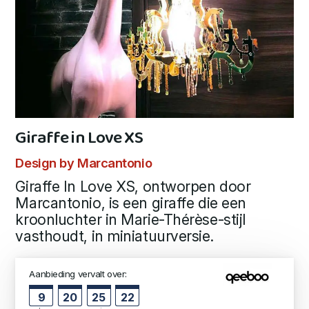
Giraffe in Love XS
Design by Marcantonio
Giraffe In Love XS, ontworpen door
Marcantonio, is een giraffe die een
kroonluchter in Marie-Thérèse-stijl
vasthoudt, in miniatuurversie.
Aanbieding vervalt over:
9
20
25
22