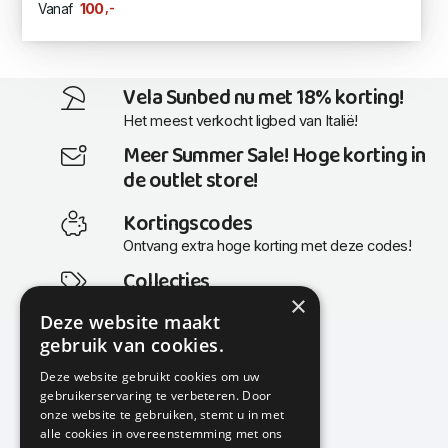
,-
100
Vanaf
Vela Sunbed nu met 18% korting!
Het meest verkocht ligbed van Italië!
Meer Summer Sale! Hoge korting in
de outlet store!
Kortingscodes
Ontvang extra hoge korting met deze codes!
Collecties
×
Actuele en populaire collecties
Deze website maakt
gebruik van cookies.
Deze website gebruikt cookies om uw
gebruikerservaring te verbeteren. Door
KMP Kantoormeubilair
onze website te gebruiken, stemt u in met
Airport Business Park
alle cookies in overeenstemming met ons
Frankfurtstraat 29-31