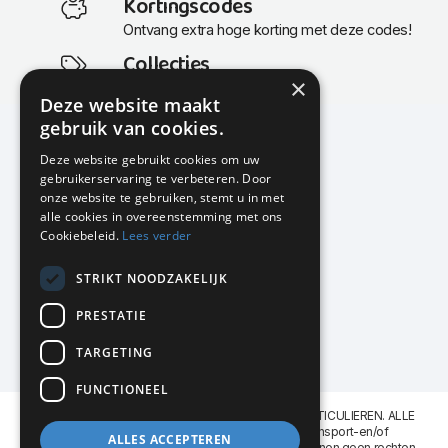
Kortingscodes
Ontvang extra hoge korting met deze codes!
Collecties
×
Actuele en populaire collecties
Deze website maakt
gebruik van cookies.
Deze website gebruikt cookies om uw
gebruikerservaring te verbeteren. Door
KMP Kantoormeubilair
onze website te gebruiken, stemt u in met
Airport Business Park
alle cookies in overeenstemming met ons
Frankfurtstraat 29-31
Cookiebeleid.
Lees verder
1175 RH Lijnden
STRIKT NOODZAKELIJK
020-617 01 26
info@kmpkantoormeubilair.nl
PRESTATIE
Facebook
TARGETING
Instagram
FUNCTIONEEL
KMP Kantoormeubilair levert aan BEDRIJVEN en PARTICULIEREN. ALLE
GENOEMDE PRIJZEN ZIJN EXCL. 21% B.T.W. Transport-en/of
ALLES ACCEPTEREN
Montagekosten op aanvraag. Aan deze website kunnen geen rechten