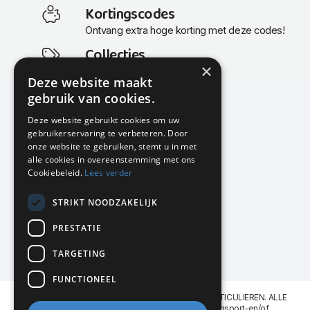
Kortingscodes
Ontvang extra hoge korting met deze codes!
Collecties
×
Actuele en populaire collecties
Deze website maakt
gebruik van cookies.
Deze website gebruikt cookies om uw
gebruikerservaring te verbeteren. Door
KMP Kantoormeubilair
onze website te gebruiken, stemt u in met
Airport Business Park
alle cookies in overeenstemming met ons
Frankfurtstraat 29-31
Cookiebeleid.
Lees verder
1175 RH Lijnden
STRIKT NOODZAKELIJK
020-617 01 26
info@kmpkantoormeubilair.nl
PRESTATIE
Facebook
TARGETING
Instagram
FUNCTIONEEL
KMP Kantoormeubilair levert aan BEDRIJVEN en PARTICULIEREN. ALLE
GENOEMDE PRIJZEN ZIJN EXCL. 21% B.T.W. Transport-en/of