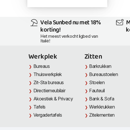
Vela Sunbed nu met 18%
M
korting!
k
Het meest verkocht ligbed van
Italië!
Werkplek
Zitten
Bureaus
Barkrukken
Thuiswerkplek
Bureaustoelen
Zit-Sta bureaus
Stoelen
Directiemeubilair
Fauteuil
Akoestiek & Privacy
Bank & Sofa
Tafels
Werkkrukken
Vergadertafels
Zitelementen