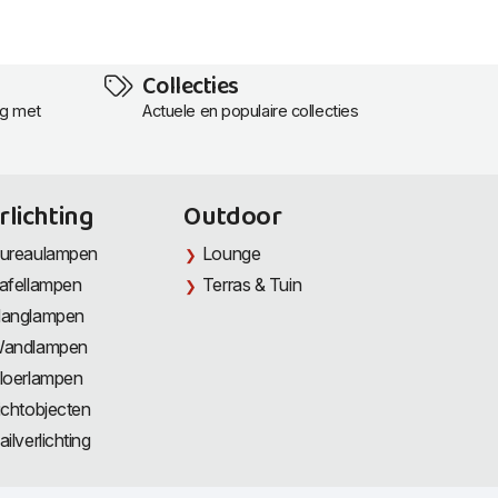
Collecties
ng met
Actuele en populaire collecties
rlichting
Outdoor
ureaulampen
Lounge
afellampen
Terras & Tuin
anglampen
andlampen
loerlampen
ichtobjecten
ailverlichting