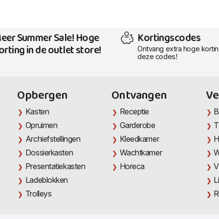
eer Summer Sale! Hoge
Kortingscodes
orting in de outlet store!
Ontvang extra hoge korti
deze codes!
Opbergen
Ontvangen
Ve
Kasten
Receptie
B
Opruimen
Garderobe
T
Archiefstellingen
Kleedkamer
H
Dossierkasten
Wachtkamer
W
Presentatiekasten
Horeca
V
Ladeblokken
L
Trolleys
R