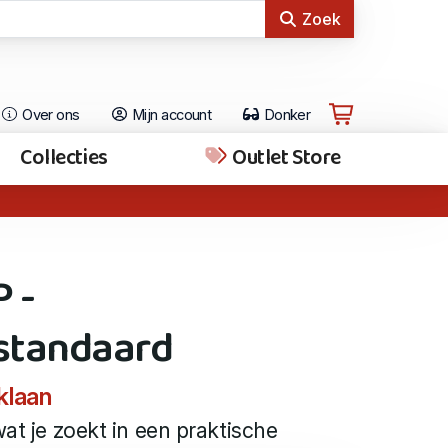
Zoek
Over ons
Mijn account
Donker
Collecties
Outlet Store
 -
standaard
klaan
wat je zoekt in een praktische