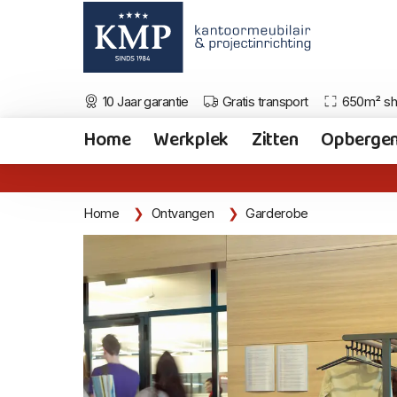
10 Jaar garantie
Gratis transport
650m² s
Home
Werkplek
Zitten
Opberge
Home
Ontvangen
Garderobe