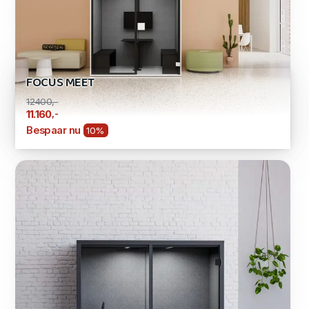
FOCUS MEET
12400,-
,-
11.160
Bespaar nu
10%