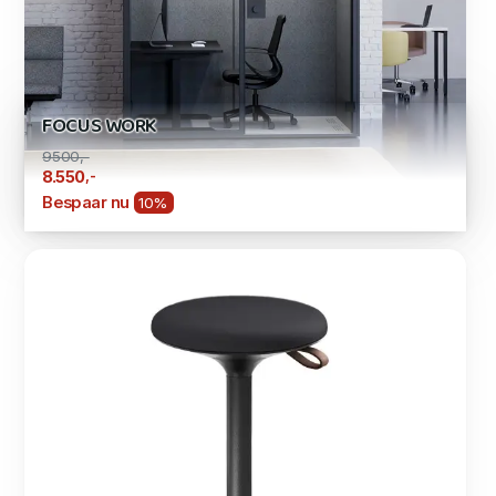
FOCUS WORK
9500,-
,-
8.550
Bespaar nu
10%