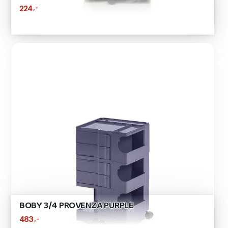
,-
224
BOBY 3/4 PROVENZA PURPLE
,-
483