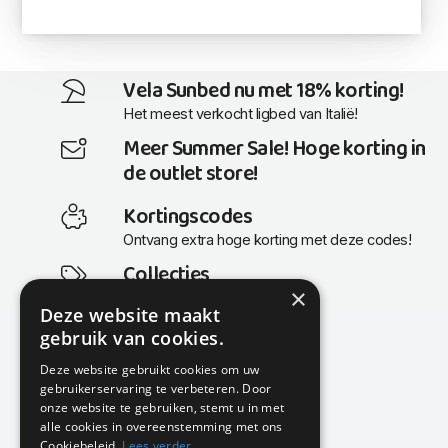
Vela Sunbed nu met 18% korting!
Het meest verkocht ligbed van Italië!
Meer Summer Sale! Hoge korting in
de outlet store!
Kortingscodes
Ontvang extra hoge korting met deze codes!
Collecties
×
Actuele en populaire collecties
Deze website maakt
gebruik van cookies.
Deze website gebruikt cookies om uw
gebruikerservaring te verbeteren. Door
KMP Kantoormeubilair
onze website te gebruiken, stemt u in met
Airport Business Park
alle cookies in overeenstemming met ons
Frankfurtstraat 29-31
Cookiebeleid.
Lees verder