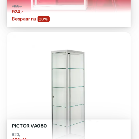
1155,-
,-
924
Bespaar nu
20%
PICTOR VA060
823,-