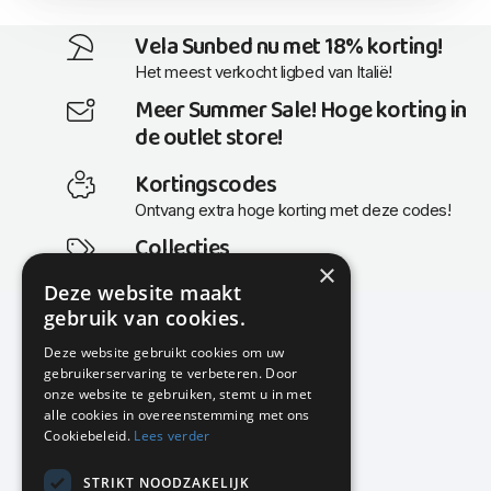
Vela Sunbed nu met 18% korting!
Het meest verkocht ligbed van Italië!
Meer Summer Sale! Hoge korting in
de outlet store!
Kortingscodes
Ontvang extra hoge korting met deze codes!
Collecties
×
Actuele en populaire collecties
Deze website maakt
gebruik van cookies.
Deze website gebruikt cookies om uw
gebruikerservaring te verbeteren. Door
KMP Kantoormeubilair
onze website te gebruiken, stemt u in met
Airport Business Park
alle cookies in overeenstemming met ons
Frankfurtstraat 29-31
Cookiebeleid.
Lees verder
1175 RH Lijnden
STRIKT NOODZAKELIJK