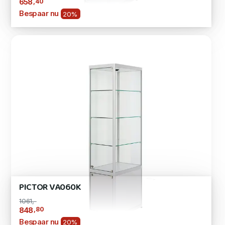
,40
658
Bespaar nu
20%
PICTOR VA060K
1061,-
,80
848
Bespaar nu
20%