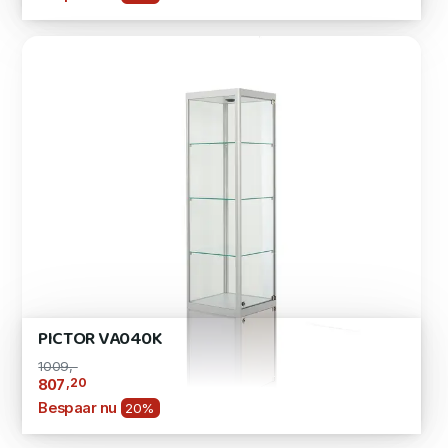
PICTOR VA040K
1009,-
,20
807
Bespaar nu
20%