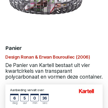
Panier
Design Ronan & Erwan Bouroullec (2006)
De Panier van Kartell bestaat uit vier
kwartcirkels van transparant
polycarbonaat en vormen deze container.
Aanbieding vervalt over:
6
5
0
35
dag
uur
min
sec