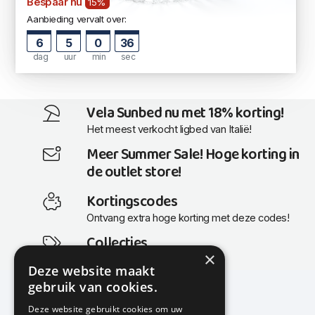
Bespaar nu
15%
Aanbieding vervalt over:
6
5
0
35
dag
uur
min
sec
Vela Sunbed nu met 18% korting!
Het meest verkocht ligbed van Italië!
Meer Summer Sale! Hoge korting in
de outlet store!
Kortingscodes
Ontvang extra hoge korting met deze codes!
Collecties
×
Actuele en populaire collecties
Deze website maakt
gebruik van cookies.
Deze website gebruikt cookies om uw