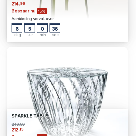
,96
214
Bespaar nu
15%
Aanbieding vervalt over:
6
5
0
35
dag
uur
min
sec
SPARKLE TABLE
249,59
,15
212