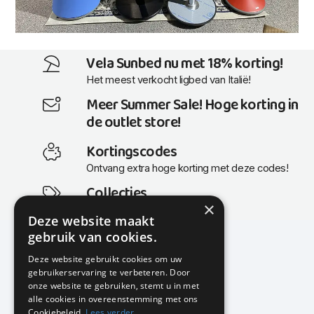
Vela Sunbed nu met 18% korting!
Het meest verkocht ligbed van Italië!
Meer Summer Sale! Hoge korting in
de outlet store!
Kortingscodes
Ontvang extra hoge korting met deze codes!
Collecties
×
Actuele en populaire collecties
Deze website maakt
gebruik van cookies.
Deze website gebruikt cookies om uw
gebruikerservaring te verbeteren. Door
KMP Kantoormeubilair
onze website te gebruiken, stemt u in met
Airport Business Park
alle cookies in overeenstemming met ons
Frankfurtstraat 29-31
Cookiebeleid.
Lees verder