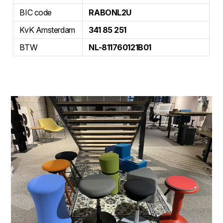
BIC code
RABONL2U
KvK Amsterdam
341 85 251
BTW
NL-811760121B01