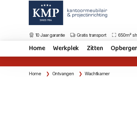
10 Jaar garantie
Gratis transport
650m² s
Home
Werkplek
Zitten
Opberge
Home
Ontvangen
Wachtkamer