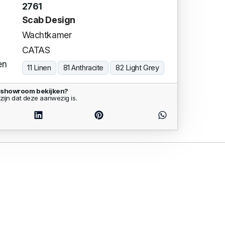
2761
Scab Design
Wachtkamer
CATAS
en
11 Linen
81 Anthracite
82 Light Grey
e showroom bekijken?
zijn dat deze aanwezig is.