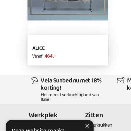
ALICE
,-
464
Vanaf
Vela Sunbed nu met 18%
M
korting!
k
Het meest verkocht ligbed van
Italië!
Werkplek
Zitten
×
Bureaus
Barkrukken
Deze website maakt