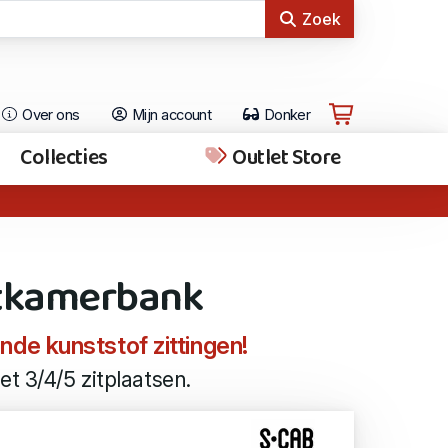
Zoek
Over ons
Mijn account
Donker
Collecties
Outlet Store
htkamerbank
de kunststof zittingen!
et 3/4/5 zitplaatsen.