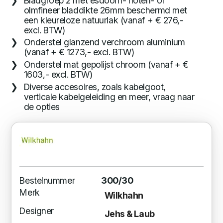
Bladgroep 2 met esdoorn- noten- of
olmfineer bladdikte 26mm beschermd met
een kleureloze natuurlak (vanaf + € 276,-
excl. BTW)
Onderstel glanzend verchroom aluminium
(vanaf + € 1273,- excl. BTW)
Onderstel mat gepolijst chroom (vanaf + €
1603,- excl. BTW)
Diverse accesoires, zoals kabelgoot,
verticale kabelgeleiding en meer, vraag naar
de opties
Bestelnummer
300/30
Merk
Wilkhahn
Designer
Jehs & Laub