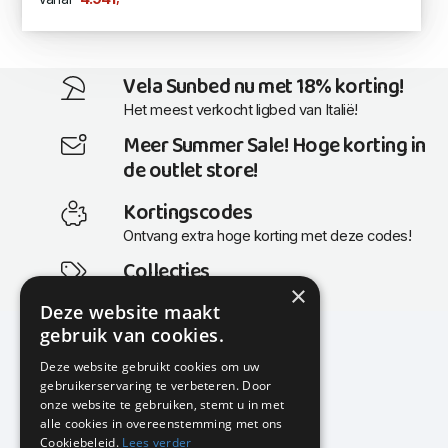
Vela Sunbed nu met 18% korting!
Het meest verkocht ligbed van Italië!
Meer Summer Sale! Hoge korting in
de outlet store!
Kortingscodes
Ontvang extra hoge korting met deze codes!
Collecties
×
Actuele en populaire collecties
Deze website maakt
gebruik van cookies.
Deze website gebruikt cookies om uw
gebruikerservaring te verbeteren. Door
KMP Kantoormeubilair
onze website te gebruiken, stemt u in met
Airport Business Park
alle cookies in overeenstemming met ons
Frankfurtstraat 29-31
Cookiebeleid.
Lees verder