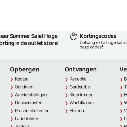
eer Summer Sale! Hoge
Kortingscodes
orting in de outlet store!
Ontvang extra hoge korti
deze codes!
Opbergen
Ontvangen
Ve
Kasten
Receptie
B
Opruimen
Garderobe
T
Archiefstellingen
Kleedkamer
H
Dossierkasten
Wachtkamer
W
Presentatiekasten
Horeca
V
Ladeblokken
L
Trolleys
R