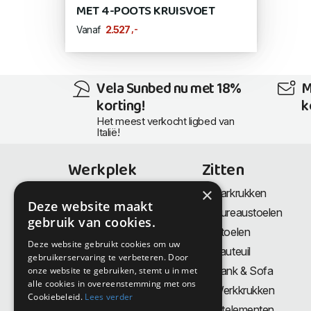
MET 4-POOTS KRUISVOET
,-
2.527
Vanaf
Vela Sunbed nu met 18%
M
korting!
k
Het meest verkocht ligbed van
Italië!
Werkplek
Zitten
×
Bureaus
Barkrukken
Deze website maakt
Thuiswerkplek
Bureaustoelen
gebruik van cookies.
Zit-Sta bureaus
Stoelen
Deze website gebruikt cookies om uw
Directiemeubilair
Fauteuil
gebruikerservaring te verbeteren. Door
Akoestiek & Privacy
Bank & Sofa
onze website te gebruiken, stemt u in met
alle cookies in overeenstemming met ons
Tafels
Werkkrukken
Cookiebeleid.
Lees verder
Vergadertafels
Zitelementen