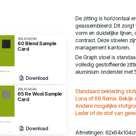
De zitting is horizontaal
geassembleerd. Dit zorgt
vorm en duidelijke lijnen
WILKHAHN
contrast. Deze stoelen zi
60 Blend Sample
management kantoren.
Card
De Graph stoel is standaa
volledig gestoffeerde zit
aluminium onderstel met 
Download
WILKHAHN
Standaard bekleding sto
65 Re Wool Sample
Lona of 68 Remix. Bekijk
Card
Andere mogelijke stofgro
Leder of de stof van gere
Download
Afmetingen: 62x64x104c