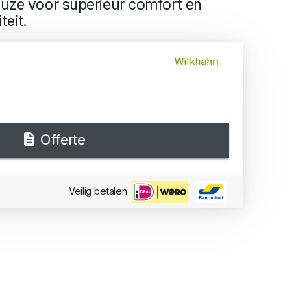
euze voor superieur comfort en
eit.
Offerte
Veilig betalen