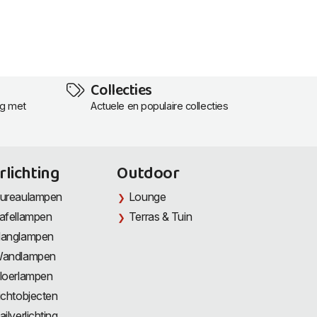
Collecties
ng met
Actuele en populaire collecties
rlichting
Outdoor
ureaulampen
Lounge
afellampen
Terras & Tuin
anglampen
andlampen
loerlampen
ichtobjecten
ailverlichting