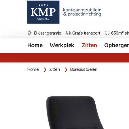
10 Jaar garantie
Gratis transport
650m² s
Home
Werkplek
Zitten
Opberge
Home
Zitten
Bureaustoelen