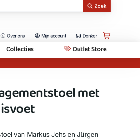
Zoek
Over ons
Mijn account
Donker
Collecties
Outlet Store
agementstoel met
uisvoet
toel van Markus Jehs en Jürgen