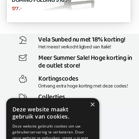
DOMINO FOLDING 5165
,-
177
Vela Sunbed nu met 18% korting!
Het meest verkocht ligbed van Italië!
Meer Summer Sale! Hoge korting in
de outlet store!
Kortingscodes
Ontvang extra hoge korting met deze codes!
Collecties
×
Actuele en populaire collecties
Deze website maakt
gebruik van cookies.
Deze website gebruikt cookies om uw
gebruikerservaring te verbeteren. Door
KMP Kantoormeubilair
onze website te gebruiken, stemt u in met