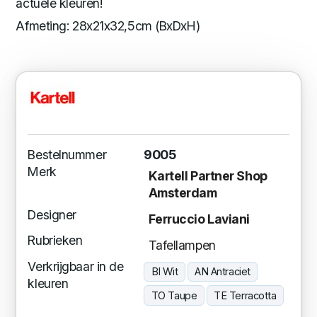
actuele kleuren!
Afmeting: 28x21x32,5cm (BxDxH)
Bestelnummer
9005
Merk
Kartell Partner Shop
Amsterdam
Designer
Ferruccio Laviani
Rubrieken
Tafellampen
Verkrijgbaar in de
BI Wit
AN Antraciet
kleuren
TO Taupe
TE Terracotta