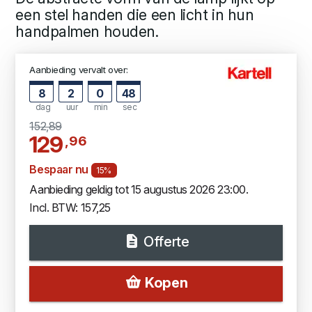
een stel handen die een licht in hun
handpalmen houden.
Aanbieding vervalt over:
8
2
0
48
dag
uur
min
sec
152,89
129
,96
Bespaar nu
15%
Aanbieding geldig tot 15 augustus 2026 23:00.
Incl. BTW: 157,25
Offerte
Kopen