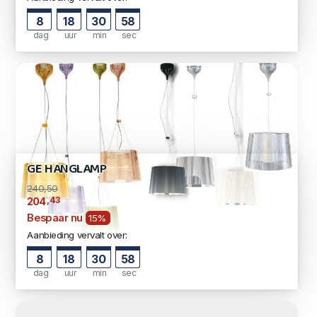
8
18
30
57
dag
uur
min
sec
GE HANGLAMP
240,50
,43
204
Bespaar nu
15%
Aanbieding vervalt over:
8
18
30
57
dag
uur
min
sec