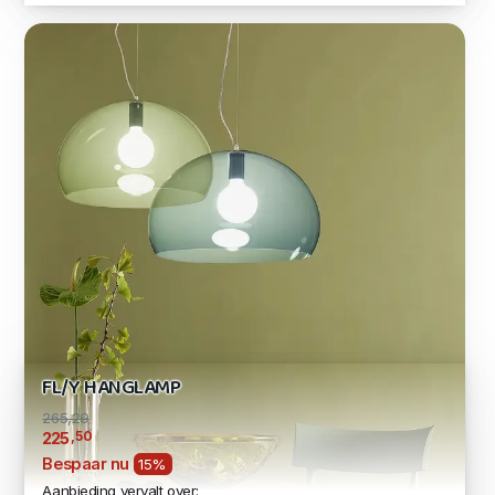
FL/Y HANGLAMP
265,29
,50
225
Bespaar nu
15%
Aanbieding vervalt over: