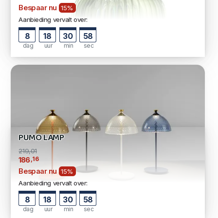
Bespaar nu
15%
Aanbieding vervalt over:
8
18
30
57
dag
uur
min
sec
PUMO LAMP
219,01
,16
186
Bespaar nu
15%
Aanbieding vervalt over:
8
18
30
57
dag
uur
min
sec