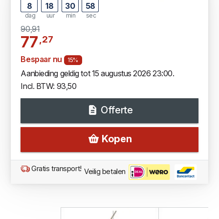
8
18
30
57
dag
uur
min
sec
90,91
77
,27
Bespaar nu
15%
Aanbieding geldig tot 15 augustus 2026 23:00.
Incl. BTW: 93,50
Offerte
Kopen
Gratis transport!
Veilig betalen