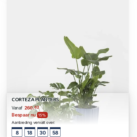
CORTEZA PLANTERS
,62
260
Vanaf
Bespaar nu
15%
Aanbieding vervalt over:
8
18
30
57