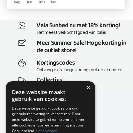
dag
uur
min
sec
Vela Sunbed nu met 18% korting!
Het meest verkocht ligbed van Italië!
Meer Summer Sale! Hoge korting in
de outlet store!
Kortingscodes
Ontvang extra hoge korting met deze codes!
Collecties
×
Actuele en populaire collecties
Deze website maakt
gebruik van cookies.
Deze website gebruikt cookies om uw
gebruikerservaring te verbeteren. Door
KMP Kantoormeubilair
onze website te gebruiken, stemt u in met
Airport Business Park
alle cookies in overeenstemming met ons
Frankfurtstraat 29-31
Cookiebeleid.
Lees verder