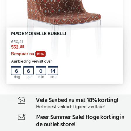
MADEMOISELLE RUBELLI
650,41
,85
552
Bespaar nu
15%
Aanbieding vervalt over:
6
6
0
13
dag
uur
min
sec
Vela Sunbed nu met 18% korting!
Het meest verkocht ligbed van Italië!
Meer Summer Sale! Hoge korting in
de outlet store!