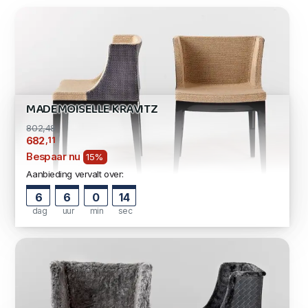
MADEMOISELLE KRAVITZ
802,48
,11
682
Bespaar nu
15%
Aanbieding vervalt over:
6
6
0
13
dag
uur
min
sec