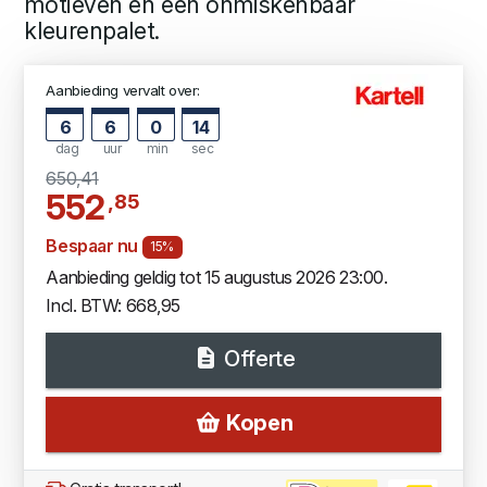
motieven en een onmiskenbaar
kleurenpalet.
Aanbieding vervalt over:
6
6
0
13
dag
uur
min
sec
650,41
552
,85
Bespaar nu
15%
Aanbieding geldig tot 15 augustus 2026 23:00.
Incl. BTW: 668,95
Offerte
Kopen