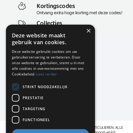
Kortingscodes
Ontvang extra hoge korting met deze codes!
Collecties
×
Actuele en populaire collecties
Deze website maakt
gebruik van cookies.
Deze website gebruikt cookies om uw
gebruikerservaring te verbeteren. Door
KMP Kantoormeubilair
onze website te gebruiken, stemt u in met
Airport Business Park
alle cookies in overeenstemming met ons
Frankfurtstraat 29-31
Cookiebeleid.
Lees verder
1175 RH Lijnden
STRIKT NOODZAKELIJK
020-617 01 26
info@kmpkantoormeubilair.nl
PRESTATIE
Facebook
TARGETING
Instagram
FUNCTIONEEL
KMP Kantoormeubilair levert aan BEDRIJVEN en PARTICULIEREN. ALLE
GENOEMDE PRIJZEN ZIJN EXCL. 21% B.T.W. Transport-en/of