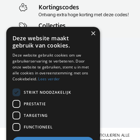
Kortingscodes
Ontvang extra hoge korting met deze codes!
Collecties
×
Actuele en populaire collecties
Deze website maakt
gebruik van cookies.
Deze website gebruikt cookies om uw
gebruikerservaring te verbeteren. Door
KMP Kantoormeubilair
onze website te gebruiken, stemt u in met
Airport Business Park
alle cookies in overeenstemming met ons
Frankfurtstraat 29-31
Cookiebeleid.
Lees verder
1175 RH Lijnden
STRIKT NOODZAKELIJK
020-617 01 26
info@kmpkantoormeubilair.nl
PRESTATIE
Facebook
TARGETING
Instagram
FUNCTIONEEL
KMP Kantoormeubilair levert aan BEDRIJVEN en PARTICULIEREN. ALLE