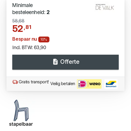
Minimale
besteleenheid:
2
58,68
52
,81
Bespaar nu
10%
Incl. BTW: 63,90
Offerte
Gratis transport!
Veilig betalen