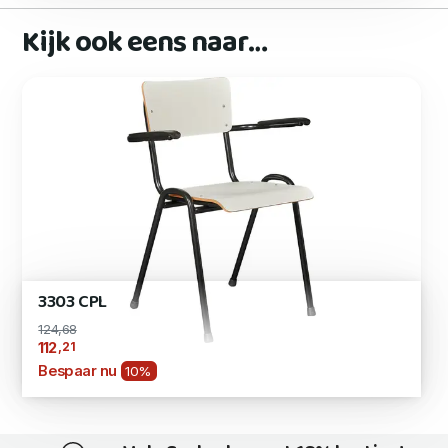
Kijk ook eens naar…
3303 CPL
124,68
,21
112
Bespaar nu
10%