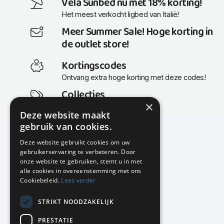
Vela Sunbed nu met 18% korting!
Het meest verkocht ligbed van Italië!
Meer Summer Sale! Hoge korting in
de outlet store!
Kortingscodes
Ontvang extra hoge korting met deze codes!
Collecties
×
Actuele en populaire collecties
Deze website maakt
gebruik van cookies.
Deze website gebruikt cookies om uw
gebruikerservaring te verbeteren. Door
KMP Kantoormeubilair
onze website te gebruiken, stemt u in met
Airport Business Park
alle cookies in overeenstemming met ons
Frankfurtstraat 29-31
Cookiebeleid.
Lees verder
1175 RH Lijnden
STRIKT NOODZAKELIJK
020-617 01 26
info@kmpkantoormeubilair.nl
PRESTATIE